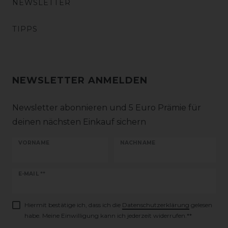
NEWSLETTER
TIPPS
NEWSLETTER ANMELDEN
Newsletter abonnieren und 5 Euro Prämie für
deinen nächsten Einkauf sichern
VORNAME
NACHNAME
Newsletter
E-MAIL **
Honig
Hiermit bestätige ich, dass ich die
Daten­schutz­erklärung
gelesen
habe. Meine Einwilligung kann ich jederzeit widerrufen.**