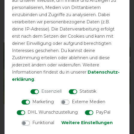
auf unserer Website, um Inhalte und Anzeigen zu
Busse Fliegenmaske
Busse Fliegenmaske
personalisieren, Medien von Drittanbietern
Twin Fit Flexi Plus
Twin Fit Flexi Plus
einzubinden und Zugriffe zu analysieren. Dabei
vorher 39,00 €
vorher 39,00 €
verarbeiten wir personenbezogene Daten (z.B.
33,90 € *
33,90 € *
deine IP-Adresse). Die Datenverarbeitung erfolgt
ARTIKEL MERKEN
ARTIKEL MERKEN
erst nach dem Setzen der Cookies und kann mit
deiner Einwilligung oder aufgrund berechtigten
-13%
-13%
Interesses geschehen. Du kannst deine
Zustimmung erteilen oder ablehnen und diese
jederzeit ändern oder widerrufen. Weitere
Informationen findest du in unserer
Daten­schutz­
erklärung
.
Essenziell
Statistik
Marketing
Externe Medien
Busse Fliegenmaske
Busse Fliegenmaske
DHL Wunschzustellung
PayPal
Twin Fit Flexi Plus
Twin Fit Flexi Plus
Funktional
Weitere Einstellungen
vorher 39,00 €
vorher 39,00 €
33,90 € *
33,90 € *