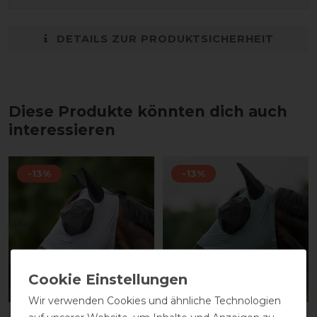
DETAILS ZUR PRODUKTSICHERHEIT
Diese Produkte könnten dich auch
interessieren
-13%
-13%
Wir verwenden Cookies und ähnliche Technologien