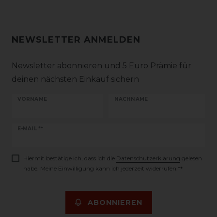
NEWSLETTER ANMELDEN
Newsletter abonnieren und 5 Euro Prämie für
deinen nächsten Einkauf sichern
VORNAME
NACHNAME
Newsletter
E-MAIL **
Honig
Hiermit bestätige ich, dass ich die
Daten­schutz­erklärung
gelesen
habe. Meine Einwilligung kann ich jederzeit widerrufen.**
ABONNIEREN