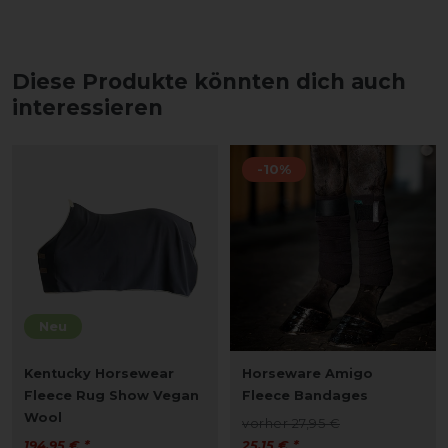
Diese Produkte könnten dich auch
interessieren
-10%
Neu
Kentucky Horsewear
Horseware Amigo
Fleece Rug Show Vegan
Fleece Bandages
Wool
vorher 27,95 €
194,95 € *
25,15 € *