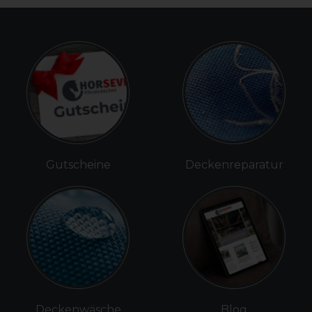
Gutscheine
Deckenreparatur
Deckenwäsche
Blog