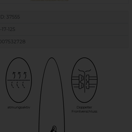
ID:
37555
-17-125
007532728
atmungsaktiv
Doppelter
Frontverschluss