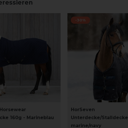
eressieren
-30%
 Horsewear
HorSeven
cke 160g - Marineblau
Unterdecke/Stalldecke
marine/navy