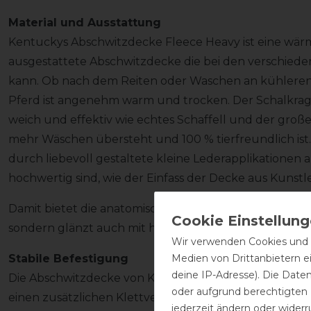
Material und Ausstattung
Kentuckys Abschwitzdecke Fleece Heavy ist eine wär
ausgestattete Abschwitzdecke die bei den verschied
kann. Ob nach dem Reiten oder Waschen an kühleren
Pferd ist angenehm warm und trocken. Der Schalkrag
weich und effektiv wie echtes Schaffell und der große V
mehr Wäschen übersteht und 100 % tierfreundlich ist
durch liebevoll gestaltete kleine Lederapplikationen 
hochwertig sind, wie der Einfass der Decke aus Kunstl
Damit bietet die anatomisch geformte Abschwitzdecke 
sondern glänzt auch mit hervorragendem Komfort und
Wir verwenden Cookies und ä
Medien von Drittanbietern e
Stabile Befestigung
deine IP-Adresse). Die Date
Die Abschwitzdecke von Kentucky schließt an der Br
oder aufgrund berechtigten
einen zusätzlichen Klettverschluss. Um einen sichere
jederzeit ändern oder widerr