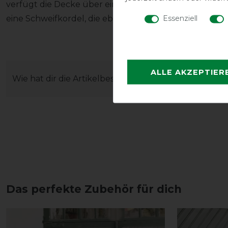
verfügt die Decke über eine verstellbare, abnehmba
Essenziell
eine Schweifkordel, die ebenfalls abnehmbar ist.
ALLE AKZEPTIER
Wie hat dir die Artikelbeschreibung gefallen?
Das perfekte Zubehör für dich