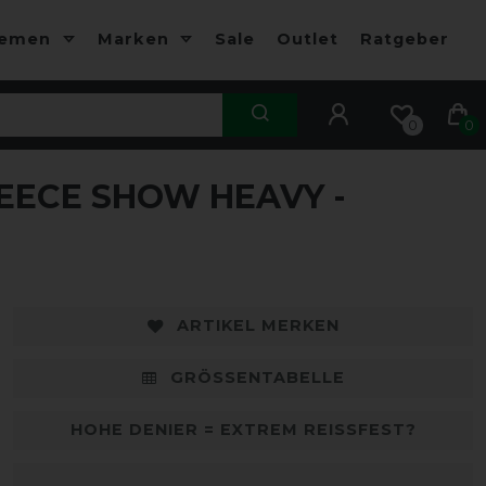
hemen
Marken
Sale
Outlet
Ratgeber
0
0
EECE SHOW HEAVY -
-17%
-
ARTIKEL MERKEN
GRÖSSENTABELLE
HOHE DENIER = EXTREM REISSFEST?