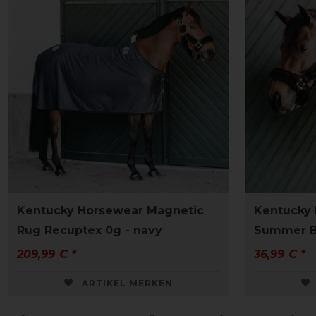
Kentucky Horsewear Magnetic
Kentucky 
Rug Recuptex 0g - navy
Summer Br
209,99 € *
36,99 € *
ARTIKEL MERKEN