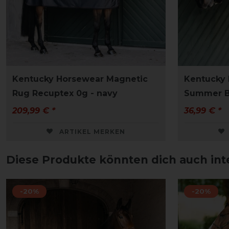
Kentucky Horsewear Magnetic
Kentucky 
Rug Recuptex 0g - navy
Summer Br
209,99 € *
36,99 € *
ARTIKEL MERKEN
Diese Produkte könnten dich auch int
-20%
-20%