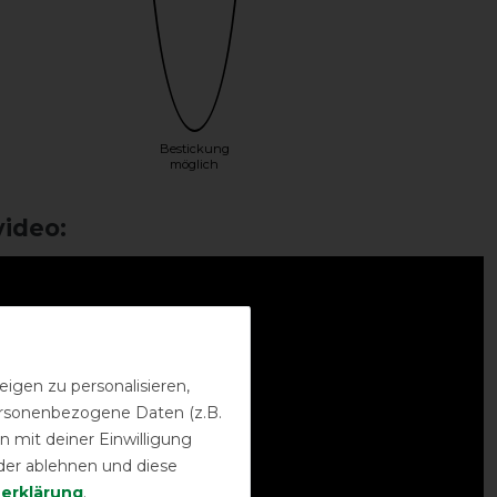
Bestickung
möglich
ideo:
igen zu personalisieren,
personenbezogene Daten (z.B.
 mit deiner Einwilligung
der ablehnen und diese
­erklärung
.