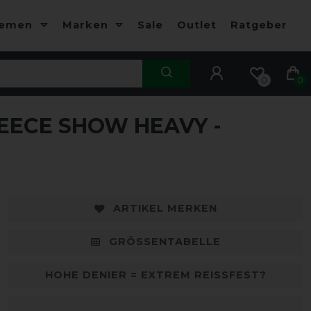
hemen
Marken
Sale
Outlet
Ratgeber
0
0
EECE SHOW HEAVY -
-20%
-
ARTIKEL MERKEN
GRÖSSENTABELLE
HOHE DENIER = EXTREM REISSFEST?