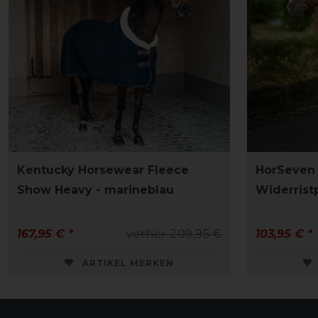
Kentucky Horsewear Fleece
HorSeven
Show Heavy - marineblau
Widerrist
167,95 € *
vorher 209,95 €
103,95 € *
ARTIKEL MERKEN