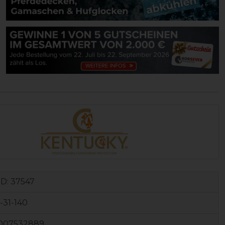
ID:
37547
-31-140
007532889