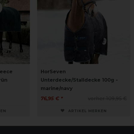
leece
HorSeven
rün
Unterdecke/Stalldecke 100g -
marine/navy
76,95 € *
vorher 109,95 €
KEN
ARTIKEL MERKEN