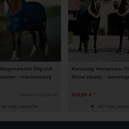
 Regendecke 50g mit
Kentucky Horsewear F
polster - marine/navy
Show Heavy - tanneng
vorher 129,90 €
209,99 € *
ARTIKEL MERKEN
ARTIKEL MER