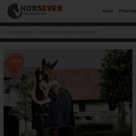
Neu
Pferd
-20%