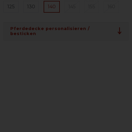
125
130
140
145
155
160
Pferdedecke personalisieren /
besticken