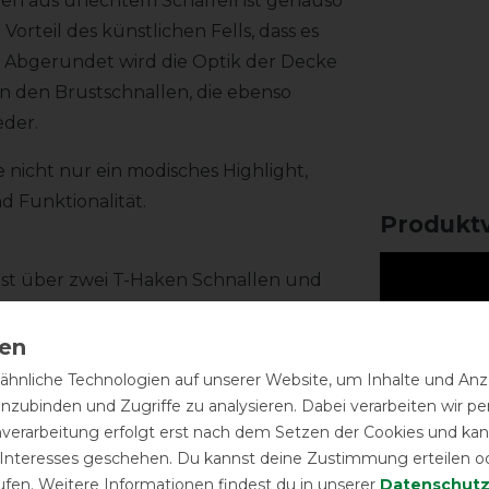
en aus unechtem Schaffell ist genauso
orteil des künstlichen Fells, dass es
. Abgerundet wird die Optik der Decke
an den Brustschnallen, die ebenso
eder.
nicht nur ein modisches Highlight,
 Funktionalität.
Produktv
ust über zwei T-Haken Schnallen und
n und komfortablen Sitz zu garantieren
re, innenliegende Kreuzbegurtung und
hnliche Technologien auf unserer Website, um Inhalte und Anze
inzubinden und Zugriffe zu analysieren. Dabei verarbeiten wir 
nverarbeitung erfolgt erst nach dem Setzen der Cookies und kann
 Interesses geschehen. Du kannst deine Zustimmung erteilen o
ufen. Weitere Informationen findest du in unserer
Daten­schutz