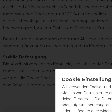
Pferd ist angenehm warm und trocken. Der Schalkrag
weich und effektiv wie echtes Schaffell und der große V
mehr Wäschen übersteht und 100 % tierfreundlich ist
durch liebevoll gestaltete kleine Lederapplikationen 
hochwertig sind, wie der Einfass der Decke aus Kunstl
Damit bietet die anatomisch geformte Abschwitzdecke 
sondern glänzt auch mit hervorragendem Komfort und
Stabile Befestigung
Die Abschwitzdecke von Kentucky schließt an der Br
einen zusätzlichen Klettverschluss. Um einen sichere
verfügt die Decke über eine verstellbare, abnehmba
eine Schweifkordel, die ebenfalls abnehmbar ist.
Wir verwenden Cookies und ä
Medien von Drittanbietern e
deine IP-Adresse). Die Date
oder aufgrund berechtigten
jederzeit ändern oder widerr