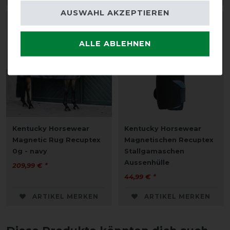
AUSWAHL AKZEPTIEREN
ALLE ABLEHNEN
Kentucky Horsewear
Kentucky Horsewear
Magnetic Rug Recuptex
Magnetischen Recuptex
0g - navy
Stallgamaschen
Aussenhülle
209,99 € *
44,99 € *
ARTIKEL MERKEN
ARTIKEL MERKEN