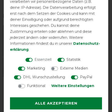
verarbeiten wir personenbezogene Daten (z.B.
deine IP-Adresse). Die Datenverarbeitung erfolgt
erst nach dem Setzen der Cookies und kann mit
Das perfekte Zubehör für dich
deiner Einwilligung oder aufgrund berechtigten
Interesses geschehen. Du kannst deine
Zustimmung erteilen oder ablehnen und diese
jederzeit ändern oder widerrufen. Weitere
Informationen findest du in unserer
Daten­schutz­
erklärung
.
Essenziell
Statistik
Marketing
Externe Medien
DHL Wunschzustellung
PayPal
Kentucky Horsewear
Kentucky Horsewear
Funktional
Weitere Einstellungen
Halsteil Recuptex - navy
Magnet Stallgamaschen
Ersatz Kissen Recuptex
74,99 € *
44,99 € *
ALLE AKZEPTIEREN
ARTIKEL MERKEN
ARTIKEL MERKEN