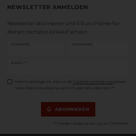
NEWSLETTER ANMELDEN
Newsletter abonnieren und 5 Euro Prämie für
deinen nächsten Einkauf sichern
VORNAME
NACHNAME
Newsletter
E-MAIL **
Honig
Hiermit bestätige ich, dass ich die
Daten­schutz­erklärung
gelesen
habe. Meine Einwilligung kann ich jederzeit widerrufen.**
ABONNIEREN
** Hierbei handelt es sich um ein Pflichtfeld.