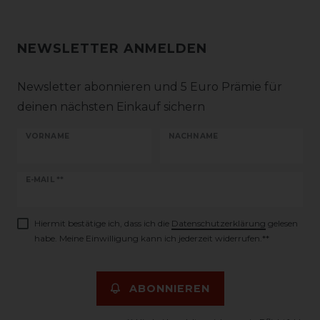
NEWSLETTER ANMELDEN
Newsletter abonnieren und 5 Euro Prämie für
deinen nächsten Einkauf sichern
VORNAME
NACHNAME
Newsletter
E-MAIL **
Honig
Hiermit bestätige ich, dass ich die
Daten­schutz­erklärung
gelesen
habe. Meine Einwilligung kann ich jederzeit widerrufen.**
ABONNIEREN