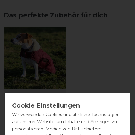
Das perfekte Zubehör für dich
Kentucky Dogwear
Hundedecke Dog coat
160g - Bordeaux
Wir verwenden Cookies und ähnliche Technologien
69,99 € *
auf unserer Website, um Inhalte und Anzeigen zu
personalisieren, Medien von Drittanbietern
ARTIKEL MERKEN