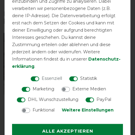
einzubinden und Zugriffe zu analysieren. Dabei
verarbeiten wir personenbezogene Daten (z.B.
Diese Produkte könnten dich auch
deine IP-Adresse). Die Datenverarbeitung erfolgt
interessieren
erst nach dem Setzen der Cookies und kann mit
deiner Einwilligung oder aufgrund berechtigten
Interesses geschehen. Du kannst deine
-30%
Zustimmung erteilen oder ablehnen und diese
jederzeit ändern oder widerrufen. Weitere
Informationen findest du in unserer
Daten­schutz­
erklärung
.
Essenziell
Statistik
Marketing
Externe Medien
DHL Wunschzustellung
PayPal
Kentucky Horsewear
Acavallo Gel-Pad mit
Fleecedecke Square
Lammfell - weiß
Funktional
Weitere Einstellungen
Heavy Fishbone
vorher 228,00 €
104,99 € *
159,55 € *
ALLE AKZEPTIEREN
ARTIKEL MERKEN
ARTIKEL MERKEN