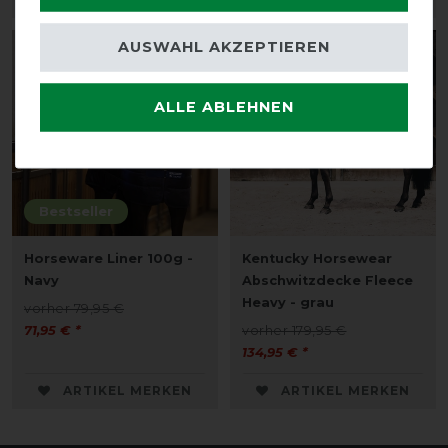
AUSWAHL AKZEPTIEREN
-10%
-25%
ALLE ABLEHNEN
Bestseller
Horseware Liner 100g -
Kentucky Horsewear
Navy
Abschwitzdecke Fleece
Heavy - grau
vorher 79,95 €
71,95 € *
vorher 179,95 €
134,95 € *
ARTIKEL MERKEN
ARTIKEL MERKEN