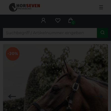
☰
0
-20%