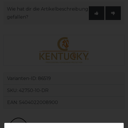
Wie hat dir die Artikelbeschreibung
gefallen?
Varianten-ID:
86519
SKU:
42750-10-DR
EAN:
5404022008900