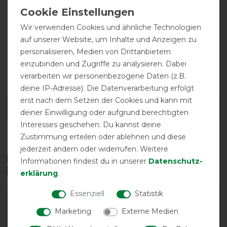
Wir verwenden Cookies und ähnliche Technologien
auf unserer Website, um Inhalte und Anzeigen zu
personalisieren, Medien von Drittanbietern
einzubinden und Zugriffe zu analysieren. Dabei
atmungsaktiv
verarbeiten wir personenbezogene Daten (z.B.
deine IP-Adresse). Die Datenverarbeitung erfolgt
erst nach dem Setzen der Cookies und kann mit
DETAILS ZUR PRODUKTSICHERHEIT
deiner Einwilligung oder aufgrund berechtigten
Interesses geschehen. Du kannst deine
Zustimmung erteilen oder ablehnen und diese
jederzeit ändern oder widerrufen. Weitere
Diese Produkte könnten dich auch
Informationen findest du in unserer
Daten­schutz­
interessieren
erklärung
.
Essenziell
Statistik
-13%
Marketing
Externe Medien