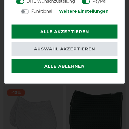
DHL Wunschzustellung
PayPal
Funktional
Weitere Einstellungen
ALLE AKZEPTIEREN
Waldhausen Schabracke
Eskadron Schabracke
AUSWAHL AKZEPTIEREN
Classic
Cotton silber Kordel
vorher 39,95 €
49,95 € *
ALLE ABLEHNEN
34,75 € *
ARTIKEL MERKEN
ARTIKEL MERKEN
-13%