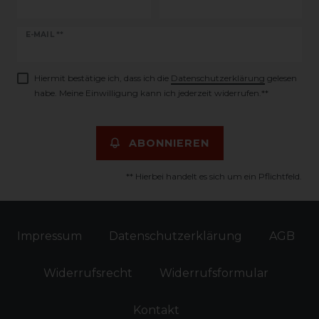
Newsletter
E-MAIL **
Honig
Hiermit bestätige ich, dass ich die
Daten­schutz­erklärung
gelesen
habe. Meine Einwilligung kann ich jederzeit widerrufen.**
ABONNIEREN
** Hierbei handelt es sich um ein Pflichtfeld.
Impressum
Daten­schutz­erklärung
AGB
Widerrufs­recht
Widerrufs­formular
Kontakt