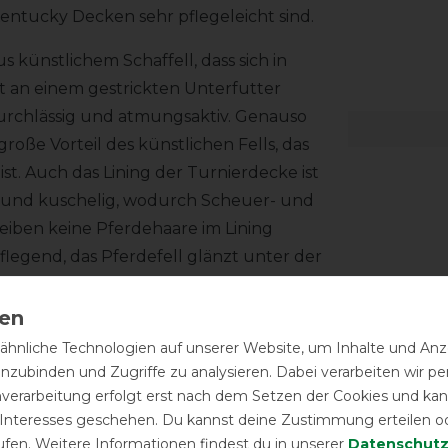
ntucky Decken sehr pflegeleicht sind.
s künstlichem Schaffell, dass sich in
st an einem gestrickten Unterfutter
ftdurchlässig und atmungsaktiv. Genauso
große Vorteil des künstlichen Fells, das
t. Auch das Lining der Turnierdecke ist
ch und kuschelig, wodurch Scheuer- und
iben keine Pferdehaare im Lining
flegend, das Pferdefell glänzt unter der
he Fell in der Lage, Körperwärme
zellentes Wärme/Gewicht-Verhältnis
hnliche Technologien auf unserer Website, um Inhalte und Anze
inzubinden und Zugriffe zu analysieren. Dabei verarbeiten wir 
l gestaltete kleine Kunst-
nverarbeitung erfolgt erst nach dem Setzen der Cookies und kann
hochwertig sind, wie die
 Interesses geschehen. Du kannst deine Zustimmung erteilen o
rte. Die Bungee-Schweifkordel ist
ufen. Weitere Informationen findest du in unserer
Daten­schutz