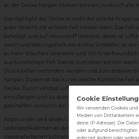
an der Decke hängen bleiben können, wodurch alle Ke
Das Highlight der Decke ist wohl der schicke Kragen au
jeder Hinsicht mit echtem Fell messen kann. Das Fell i
befestigt und auf Velourstoff laminiert, dieser ist lu
weich und leistungsstark wie echtes Schafsfell, ist der 
es mehr Wäschen übersteht und 100 % tierfreundlich is
aus künstlichem Fell. Dies ist zum einen extrem wei
Druckstellen verhindert werden und zum anderen ble
hängen. Zudem ist das kurze, weiche künstliche Fell p
Decke. Durch winzige Lufteinschlüsse ist das künstlic
einzufangen und zu speichern. Hierdurch wird ein ex
geschaffen, wodurch der Komfort optimiert wird.
Wir verwenden Cookies und ä
Medien von Drittanbietern e
Abgerundet wird dieses Gesamtkonzept durch liebevol
deine IP-Adresse). Die Date
Lederapplikationen an den Brustschnallen, die ebenso 
oder aufgrund berechtigten
messingfarbenen Schnallen der abnehmbaren Kreuzgu
jederzeit ändern oder widerr