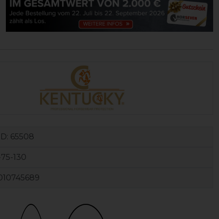
ID:
65508
-75-130
010745689