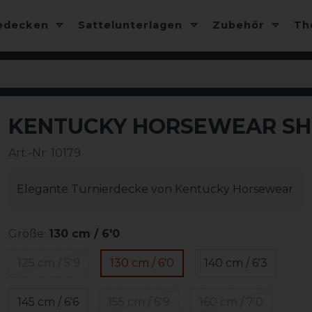
edecken
Sattelunterlagen
Zubehör
T
KENTUCKY HORSEWEAR SH
Art.-Nr:
10179
Elegante Turnierdecke von Kentucky Horsewear
Größe:
130 cm / 6'0
125 cm / 5'9
130 cm / 6'0
140 cm / 6'3
145 cm / 6'6
155 cm / 6'9
160 cm / 7'0