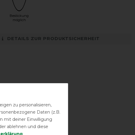
Bestickung
möglich
DETAILS ZUR PRODUKTSICHERHEIT
igen zu personalisieren,
personenbezogene Daten (z.B.
 mit deiner Einwilligung
der ablehnen und diese
­erklärung
.