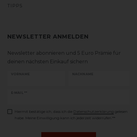
TIPPS
NEWSLETTER ANMELDEN
Newsletter abonnieren und 5 Euro Prämie für
deinen nächsten Einkauf sichern
VORNAME
NACHNAME
Newsletter
E-MAIL **
Honig
Hiermit bestätige ich, dass ich die
Daten­schutz­erklärung
gelesen
habe. Meine Einwilligung kann ich jederzeit widerrufen.**