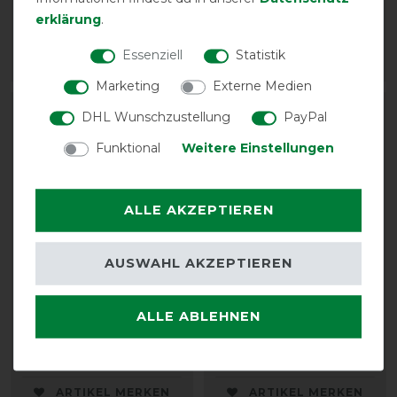
Cornwell (1200D)
vorher 99,00 €
erklärung
.
69,90 € *
86,10 € *
Essenziell
Statistik
ARTIKEL MERKEN
ARTIKEL MERKEN
Marketing
Externe Medien
-10%
-10%
DHL Wunschzustellung
PayPal
Funktional
Weitere Einstellungen
ALLE AKZEPTIEREN
AUSWAHL AKZEPTIEREN
Weatherbeeta Beingurte
QHP Elastischer
Deckengurt
ALLE ABLEHNEN
vorher 8,75 €
7,85 € *
vorher 8,90 €
8,05 € *
ARTIKEL MERKEN
ARTIKEL MERKEN