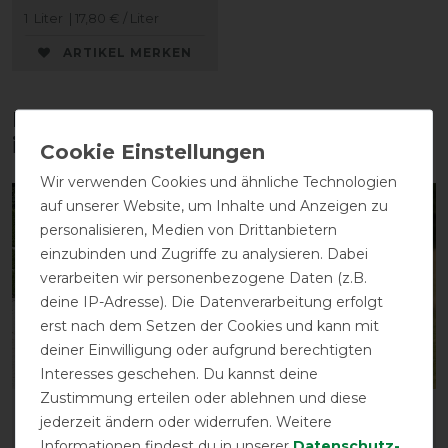
1
Liter
| 17,80 € / Liter
ARTIKEL MERKEN
Diese Produkte könnten dich auch
interessieren
Wir verwenden Cookies und ähnliche Technologien
auf unserer Website, um Inhalte und Anzeigen zu
-13%
personalisieren, Medien von Drittanbietern
einzubinden und Zugriffe zu analysieren. Dabei
verarbeiten wir personenbezogene Daten (z.B.
deine IP-Adresse). Die Datenverarbeitung erfolgt
erst nach dem Setzen der Cookies und kann mit
deiner Einwilligung oder aufgrund berechtigten
Interesses geschehen. Du kannst deine
Zustimmung erteilen oder ablehnen und diese
Sunride
Busse Outdoordecke
jederzeit ändern oder widerrufen. Weitere
Führanlagendecke
Rainfly
Informationen findest du in unserer
Daten­schutz­