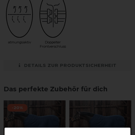
atmungsaktiv
Doppelter
Frontverschluss
DETAILS ZUR PRODUKTSICHERHEIT
Das perfekte Zubehör für dich
-20%