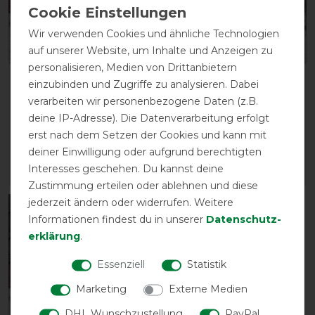
Wir verwenden Cookies und ähnliche Technologien
auf unserer Website, um Inhalte und Anzeigen zu
personalisieren, Medien von Drittanbietern
Kentucky Horsewear
Kentucky Horsewear
einzubinden und Zugriffe zu analysieren. Dabei
Unterdecke Classic
Unterdecke Classic 100g
verarbeiten wir personenbezogene Daten (z.B.
200g - Marineblau
- Marineblau
deine IP-Adresse). Die Datenverarbeitung erfolgt
vorher 129,95 €
119,99 € *
erst nach dem Setzen der Cookies und kann mit
103,95 € *
deiner Einwilligung oder aufgrund berechtigten
Interesses geschehen. Du kannst deine
ARTIKEL MERKEN
ARTIKEL MERKEN
Zustimmung erteilen oder ablehnen und diese
jederzeit ändern oder widerrufen. Weitere
-30%
Informationen findest du in unserer
Daten­schutz­
erklärung
.
Essenziell
Statistik
Marketing
Externe Medien
DHL Wunschzustellung
PayPal