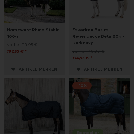
Horseware Rhino Stable
Eskadron Basics
100g
Regendecke Beta 80g -
Darknavy
vorher 119,95 €
107,95 € *
vorher 149,90 €
134,95 € *
ARTIKEL MERKEN
ARTIKEL MERKEN
-10%
Bestseller