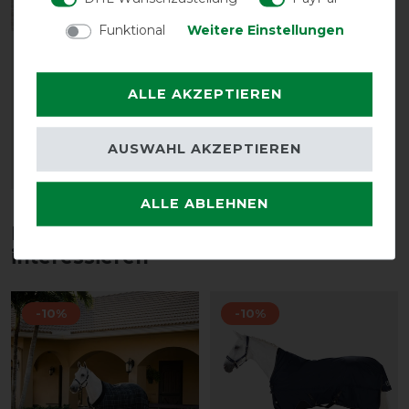
Funktional
Weitere Einstellungen
Kentucky Horsewear
Unterdecke Classic
300g - Marineblau
ALLE AKZEPTIEREN
vorher 134,95 €
94,45 € *
AUSWAHL AKZEPTIEREN
ARTIKEL MERKEN
ALLE ABLEHNEN
Diese Produkte könnten dich auch
interessieren
-10%
-10%