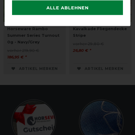
ALLE ABLEHNEN
Horseware Rambo
Kavalkade Fliegendecke
Summer Series Turnout
Stripe
0g - Navy/Grey
vorher 29,80 €
vorher 219,90 €
26,80 € *
186,95 € *
ARTIKEL MERKEN
ARTIKEL MERKEN