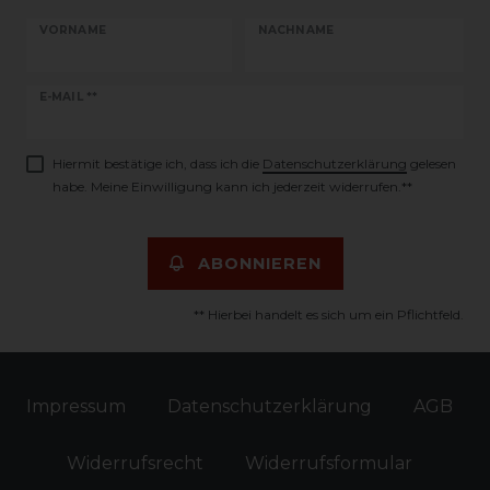
VORNAME
NACHNAME
Newsletter
E-MAIL **
Honig
Hiermit bestätige ich, dass ich die
Daten­schutz­erklärung
gelesen
habe. Meine Einwilligung kann ich jederzeit widerrufen.**
ABONNIEREN
** Hierbei handelt es sich um ein Pflichtfeld.
Impressum
Daten­schutz­erklärung
AGB
Widerrufs­recht
Widerrufs­formular