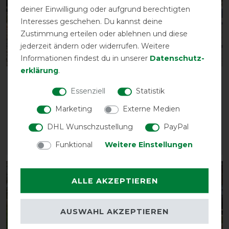
deiner Einwilligung oder aufgrund berechtigten
Interesses geschehen. Du kannst deine
Zustimmung erteilen oder ablehnen und diese
jederzeit ändern oder widerrufen. Weitere
Informationen findest du in unserer
Daten­schutz­
erklärung
.
Kavalkade Fliegendecke
BUSSE
Stripe
Führanlagendecke FLY
Essenziell
Statistik
COMFORT
vorher 29,80 €
Marketing
Externe Medien
26,80 € *
vorher 34,00 €
DHL Wunschzustellung
PayPal
29,55 € *
Funktional
Weitere Einstellungen
ARTIKEL MERKEN
ARTIKEL MERKEN
-15%
-10%
ALLE AKZEPTIEREN
AUSWAHL AKZEPTIEREN