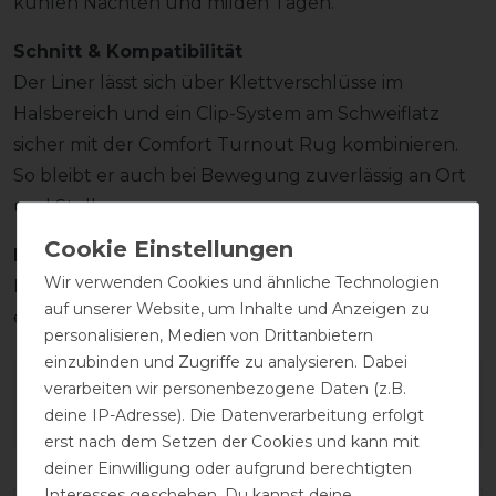
kühlen Nächten und milden Tagen.
Schnitt & Kompatibilität
Der Liner lässt sich über Klettverschlüsse im
Halsbereich und ein Clip-System am Schweiflatz
sicher mit der Comfort Turnout Rug kombinieren.
So bleibt er auch bei Bewegung zuverlässig an Ort
und Stelle.
Pflegehinweis
Wir verwenden Cookies und ähnliche Technologien
Maschinenwaschbar bei 30 °C. Lufttrocknung
auf unserer Website, um Inhalte und Anzeigen zu
empfohlen – nicht im Trockner verwenden.
personalisieren, Medien von Drittanbietern
einzubinden und Zugriffe zu analysieren. Dabei
Wie hat dir die Artikelbeschreibung
verarbeiten wir personenbezogene Daten (z.B.
deine IP-Adresse). Die Datenverarbeitung erfolgt
gefallen?
erst nach dem Setzen der Cookies und kann mit
deiner Einwilligung oder aufgrund berechtigten
Interesses geschehen. Du kannst deine