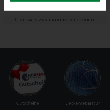
atmungsaktiv
Einfacher
Frontverschluss
DETAILS ZUR PRODUKTSICHERHEIT
Gutscheine
Deckenreparatur