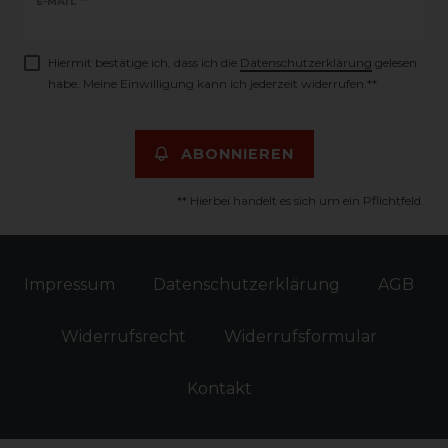
Newsletter
E-MAIL **
Honig
Hiermit bestätige ich, dass ich die
Daten­schutz­erklärung
gelesen
habe. Meine Einwilligung kann ich jederzeit widerrufen.**
ABONNIEREN
** Hierbei handelt es sich um ein Pflichtfeld.
Impressum
Daten­schutz­erklärung
AGB
Widerrufs­recht
Widerrufs­formular
Kontakt