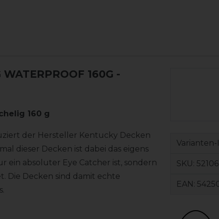
WATERPROOF 160G -
helig 160 g
uziert der Hersteller Kentucky Decken
Varianten-
al dieser Decken ist dabei das eigens
ur ein absoluter Eye Catcher ist, sondern
SKU:
52106
. Die Decken sind damit echte
EAN:
5425
s.