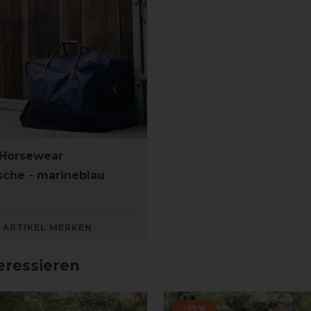
 Horsewear
che - marineblau
ARTIKEL MERKEN
eressieren
-13%