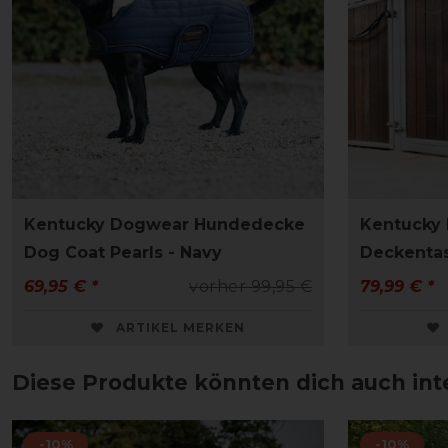
Kentucky Dogwear Hundedecke
Kentucky
Dog Coat Pearls - Navy
Deckentas
69,95 € *
vorher 99,95 €
79,99 € *
ARTIKEL MERKEN
Diese Produkte könnten dich auch int
-10%
-10%