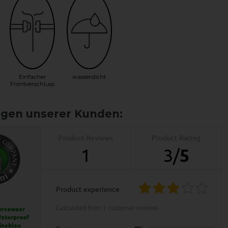
Einfacher
wasserdicht
Frontverschluss
Product Reviews
Product Rating
1
3
/
5
product experience
calculated from 1 customer reviews
orsewear
aterproof
ineblau