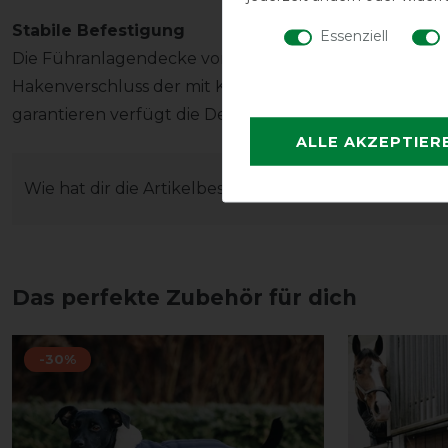
Stabile Befestigung
Essenziell
Die Führanlagendecke von Kentucky schließt an der B
Hakenverschluss der mit Klett unterlegt ist. Um eine
garantieren verfügt die Decke über eine verstellbar
ALLE AKZEPTIER
Wie hat dir die Artikelbeschreibung gefallen?
Das perfekte Zubehör für dich
-30%