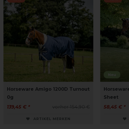
Neu
Horseware Amigo 1200D Turnout
Horseware
0g
Sheet
139,45 € *
vorher 154,90 €
58,45 € *
ARTIKEL MERKEN