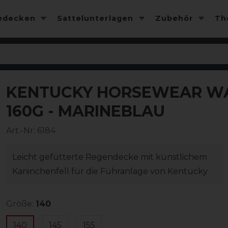
edecken
Sattelunterlagen
Zubehör
T
KENTUCKY HORSEWEAR W
-20%
160G - MARINEBLAU
Art.-Nr:
6184
Leicht gefütterte Regendecke mit künstlichem
Kaninchenfell für die Führanlage von Kentucky
Größe:
140
140
145
155