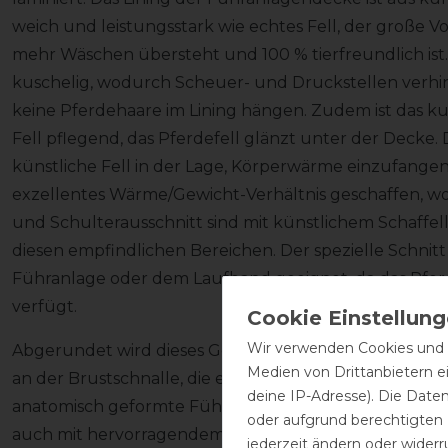
weich und leistungsstark wie echtes Fell, der große Vort
mehr Wäschen übersteht und 100 % tierfreundlich ist.
kuschelig, wodurch Scheuer- und Druckstellen verh
keine Pferdehaare im Lining hängen. Zudem ist das ku
Fell pflegend, das Pferdefell glänzt unter der Decke. 
künstliche Fell in der Lage, Körperwärme einzufangen
exzellentes Wärme/Gewicht-Verhältnis geschaffen, wo
und Schulterausschnitt sind mit künstlichem Schaffell
diesen empfindlichen Bereichen. Der spezielle Schnitt
Führanlage oder dem Laufband geeignet, da das Pfe
verfügt.
Wir verwenden Cookies und ä
Abgerundet wird dieses Gesamtkonzept durch liebevol
Medien von Drittanbietern e
an der Brustschnalle, die ebenso hochwertig sind, wie 
deine IP-Adresse). Die Date
anatomisch geformte Führanlagendecke nicht nur ein
oder aufgrund berechtigten
auch mit hervorragendem Komfort und Funktionalität
jederzeit ändern oder widerr