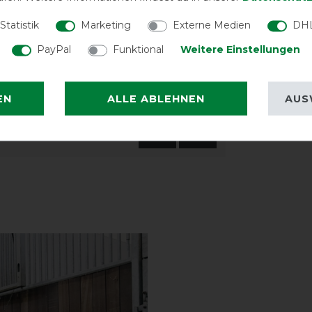
Statistik
Marketing
Externe Medien
DHL
rust über einen klassischen T-
PayPal
Funktional
Weitere Einstellungen
n sicheren und komfortablen Sitz zu
e Kreuzbegurtung.
EN
ALLE ABLEHNEN
AUS