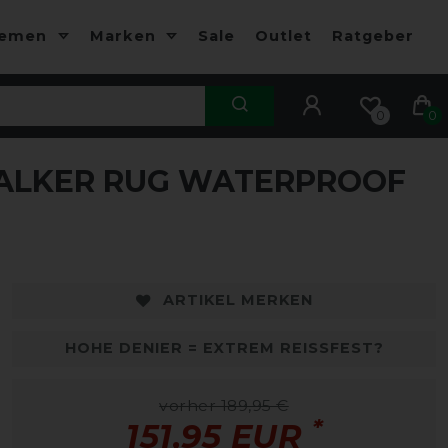
hemen
Marken
Sale
Outlet
Ratgeber
0
0
ALKER RUG WATERPROOF
-20%
-
ARTIKEL MERKEN
HOHE DENIER = EXTREM REISSFEST?
vorher 189,95 €
*
151,95 EUR