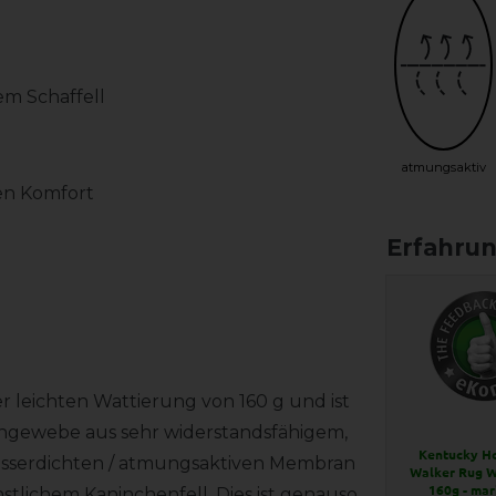
m Schaffell
atmungsaktiv
en Komfort
r leichten Wattierung von 160 g und ist
engewebe aus sehr widerstandsfähigem,
Kentucky H
 wasserdichten / atmungsaktiven Membran
Walker Rug W
160g - mar
nstlichem Kaninchenfell. Dies ist genauso