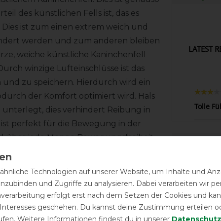
eil des künstlichen Fells ist, das es
 Dies ist zum einen extrem weich und
indert werden und zum anderen bleiben
LATEST R
rze, weiche künstliche Kaninchenfell
Durch winzige Lufteinschlüsse ist das
 und zu speichern. Hierdurch wird ein
durch der Komfort optimiert wird. Hals
Tolle F
 unterlegt, dies verhindert Reibung in
 ist perfekt für die Bewegung in der
rd über jede Menge Bewegungsfreiheit
hnliche Technologien auf unserer Website, um Inhalte und Anze
l gestaltete kleine Lederapplikationen
inzubinden und Zugriffe zu analysieren. Dabei verarbeiten wir 
die Kreuzgurte. Damit bietet die
nverarbeitung erfolgt erst nach dem Setzen der Cookies und kann
 modisches Highlight, sondern glänzt
 Interesses geschehen. Du kannst deine Zustimmung erteilen o
.
ufen. Weitere Informationen findest du in unserer
Daten­schutz