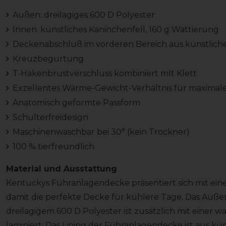
Außen: dreilagiges 600 D Polyester
Innen: künstliches Kaninchenfell, 160 g Wattierung
Deckenabschluß im vorderen Bereich aus künstliche
Kreuzbegurtung
T-Hakenbrustverschluss kombiniert mIt Klett
Exzellentes Wärme-Gewicht-Verhältnis für maximal
Anatomisch geformte Passform
Schulterfreidesign
Maschinenwaschbar bei 30° (kein Trockner)
100 % tierfreundlich
Material und Ausstattung
Kentuckys Führanlagendecke präsentiert sich mit eine
damit die perfekte Decke für kühlere Tage. Das Auß
dreilagigem 600 D Polyester ist zusätzlich mit einer
laminiert. Das Lining der Führanlagendecke ist aus kü