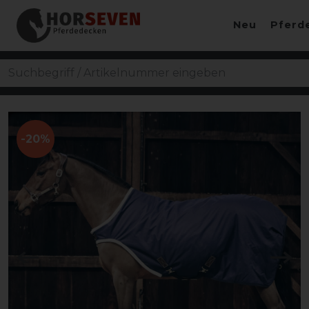
Neu
Pferd
-20%