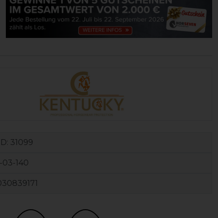
ID:
31099
-03-140
030839171