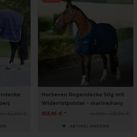
gendecke
HorSeven Regendecke 50g mit
ber)
Widerristpolster - marine/navy
er 42,00 €
103,95 € *
vorher 129,90 €
KEN
ARTIKEL MERKEN