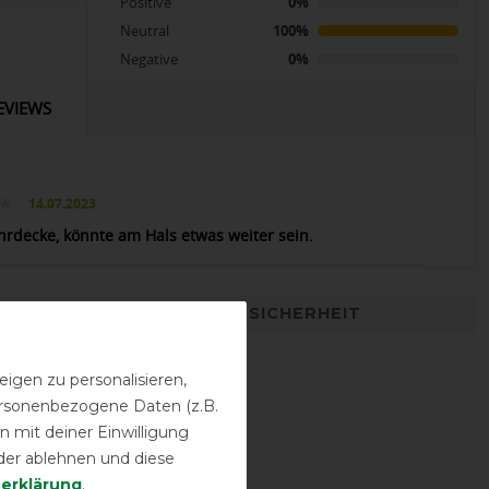
Positive
0%
Neutral
100%
Negative
0%
EVIEWS
14.07.2023
ührdecke, könnte am Hals etwas weiter sein.
DETAILS ZUR PRODUKTSICHERHEIT
igen zu personalisieren,
personenbezogene Daten (z.B.
 mit deiner Einwilligung
der ablehnen und diese
­erklärung
.