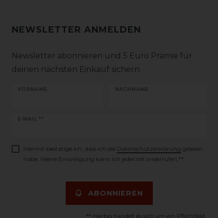
NEWSLETTER ANMELDEN
Newsletter abonnieren und 5 Euro Prämie für
deinen nächsten Einkauf sichern
VORNAME
NACHNAME
Newsletter
E-MAIL **
Honig
Hiermit bestätige ich, dass ich die
Daten­schutz­erklärung
gelesen
habe. Meine Einwilligung kann ich jederzeit widerrufen.**
ABONNIEREN
** Hierbei handelt es sich um ein Pflichtfeld.