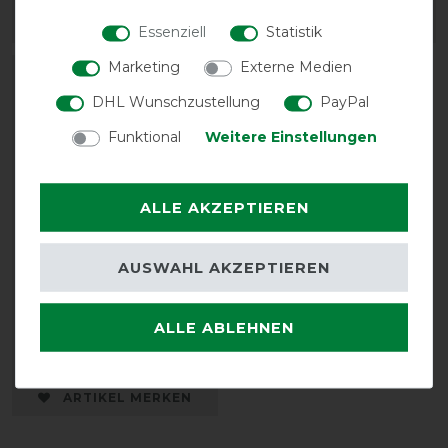
ARTIKEL MERKEN
ARTIKEL MERKEN
Essenziell
Statistik
Marketing
Externe Medien
DHL Wunschzustellung
PayPal
Funktional
Weitere Einstellungen
ALLE AKZEPTIEREN
AUSWAHL AKZEPTIEREN
KerbEx Insektenschutz
rot mit Knoblauch - 1L
ALLE ABLEHNEN
ab 33,00 € *
1
Liter
| 36,90 € / Liter
ARTIKEL MERKEN