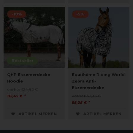
-10%
-5%
Bestseller
QHP Ekzemerdecke
Equithème Riding World
Hoodie
Zebra Anti-
Ekzemerdecke
vorher 124,95 €
112,45 € *
vorher 57,95 €
55,05 € *
ARTIKEL MERKEN
ARTIKEL MERKEN