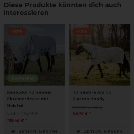
Diese Produkte könnten dich auch
interessieren
-10%
-10%
Bestseller
Kentucky Horsewear
Horseware Amigo
Ekzemerdecke mit
Ripstop Hoody
Halsteil
vorher 131,95 €
vorher 154,95 €
118,75 € *
139,45 € *
ARTIKEL MERKEN
ARTIKEL MERKEN