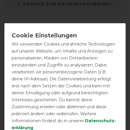
DETAILS ZUR PRODUKTSICHERHEIT
Das perfekte Zubehör für dich
Wir verwenden Cookies und ähnliche Technologien
auf unserer Website, um Inhalte und Anzeigen zu
personalisieren, Medien von Drittanbietern
einzubinden und Zugriffe zu analysieren. Dabei
verarbeiten wir personenbezogene Daten (z.B.
deine IP-Adresse). Die Datenverarbeitung erfolgt
erst nach dem Setzen der Cookies und kann mit
deiner Einwilligung oder aufgrund berechtigten
Interesses geschehen. Du kannst deine
Zedan SP Extra stark
KerbEx Insektenschutz
Zustimmung erteilen oder ablehnen und diese
Fliegenspray
rot mit Knoblauch - 5L
jederzeit ändern oder widerrufen. Weitere
30,95 € *
ab 125,91 € *
Informationen findest du in unserer
Daten­schutz­
erklärung
.
500
Milliliter
| 61,90 € / Liter
5
Liter
| 29,98 € / Liter