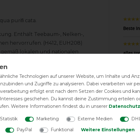
qua puriﬁ cata.
Beste I
rkung. Enthält Teebaum-, Nelken-,
onen hervorrufen. (H412, EUH208)
r gemäß lokalen und nationalen
alles to
ühen und Einreiben des Fells.
hnliche Technologien auf unserer Website, um Inhalte und Anze
Hilft se
inzubinden und Zugriffe zu analysieren. Dabei verarbeiten wir 
nverarbeitung erfolgt erst nach dem Setzen der Cookies und kann
 Interesses geschehen. Du kannst deine Zustimmung erteilen o
stinkt h
ufen. Weitere Informationen findest du in unserer
Daten­schutz
ennzeichnung und Produktinformation
Statistik
Marketing
Externe Medien
DHL
Gut
PayPal
Funktional
Weitere Einstellungen