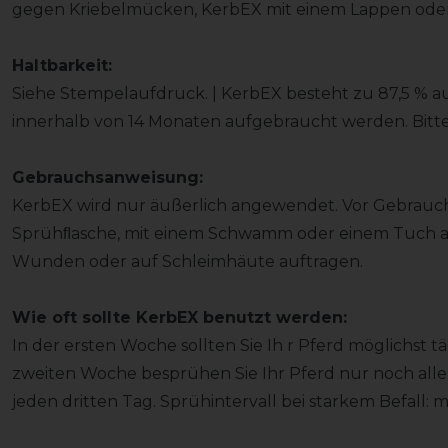
gegen Kriebelmücken, KerbEX mit einem Lappen oder
Haltbarkeit:
Siehe Stempelaufdruck. | KerbEX besteht zu 87,5 % au
innerhalb von 14 Monaten aufgebraucht werden. Bitte
Gebrauchsanweisung:
KerbEX wird nur äußerlich angewendet. Vor Gebrauch 
Sprühﬂasche, mit einem Schwamm oder einem Tuch au
Wunden oder auf Schleimhäute auftragen.
Wie oft sollte KerbEX benutzt werden:
In der ersten Woche sollten Sie Ih r Pferd möglichst t
zweiten Woche besprühen Sie Ihr Pferd nur noch alle
jeden dritten Tag. Sprühintervall bei starkem Befall: m