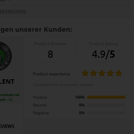
393950009
Product Reviews
Product Rating
8
4.9
/
5
product experience
LENT
calculated from 8 customer reviews
nschutz rot
Positive
100%
uch - 1L
Neutral
0%
Negative
0%
EVIEWS