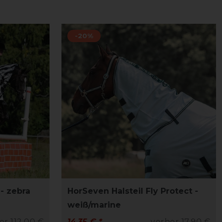
-20%
- zebra
HorSeven Halsteil Fly Protect -
weiß/marine
er 112,00 €
14,35 € *
vorher 17,90 €