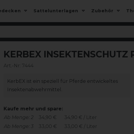
edecken
Sattelunterlagen
Zubehör
T
KERBEX INSEKTENSCHUTZ R
Art.-Nr:
7444
KerbEX ist ein speziell für Pferde entwickeltes
Insektenabwehrmittel.
Kaufe mehr und spare:
Ab Menge: 2
34,90 €
34,90 € / Liter
Ab Menge: 3
33,00 €
33,00 € / Liter