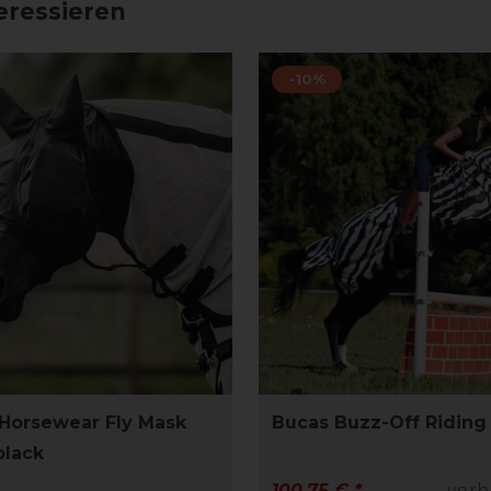
eressieren
-10%
Horsewear Fly Mask
Bucas Buzz-Off Riding 
black
100,75 € *
vorh