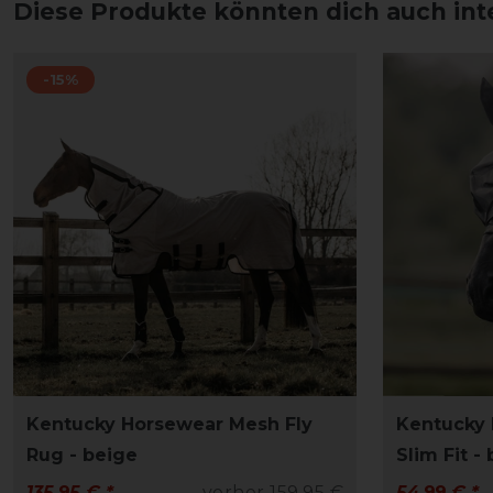
Diese Produkte könnten dich auch int
-15%
Kentucky Horsewear Mesh Fly
Kentucky 
Rug - beige
Slim Fit - 
135,95 € *
vorher 159,95 €
54,99 € *