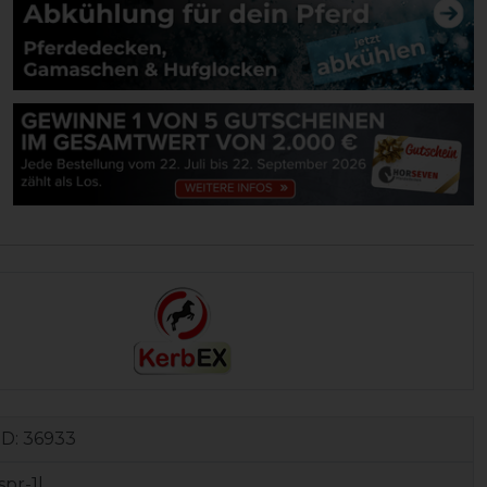
ID:
36933
spr-1l