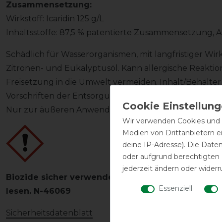
Zusammensetzung:
Wirkstoff: Icaridin 125 g/L
Inhaltsstoffe: 87,5 % patentierte Zusammensetzung, A
Schädlich für Wasserorganismen, mit langfristiger Wi
Zitronen- und Eukalyptusöl. Kann allergische Reakti
Freisetzung in die Umwelt vermeiden. Inhalt/Behälte
Vorschriften der Entsorgung zuführen. (P273-P501 )
Nur zur äußeren Anwendung bei Pferden. Zum Einspr
Wir verwenden Cookies und ä
Medien von Drittanbietern e
deine IP-Adresse). Die Date
oder aufgrund berechtigten
jederzeit ändern oder widerr
Biozide sicher verwenden! Vor Gebrauch stets K
Essenziell
lesen. N-46069
Sicherheitsdatenblatt