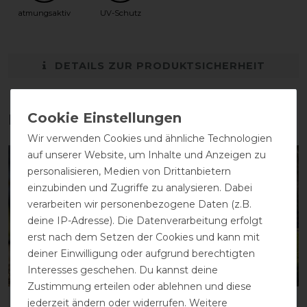
atmungsaktiv
UV-Schutz
DETAILS ZUR PRODUKTSICHERHEIT
Das perfekte Zubehör für dich
Wir verwenden Cookies und ähnliche Technologien
auf unserer Website, um Inhalte und Anzeigen zu
-15%
-15%
personalisieren, Medien von Drittanbietern
einzubinden und Zugriffe zu analysieren. Dabei
verarbeiten wir personenbezogene Daten (z.B.
deine IP-Adresse). Die Datenverarbeitung erfolgt
erst nach dem Setzen der Cookies und kann mit
deiner Einwilligung oder aufgrund berechtigten
Interesses geschehen. Du kannst deine
Neu
Neu
Zustimmung erteilen oder ablehnen und diese
jederzeit ändern oder widerrufen. Weitere
LeMieux Arika Mesh Fly
LeMieux Arika Shower-