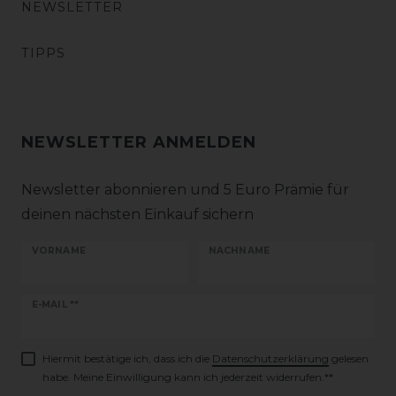
NEWSLETTER
TIPPS
NEWSLETTER ANMELDEN
Newsletter abonnieren und 5 Euro Prämie für
deinen nächsten Einkauf sichern
VORNAME
NACHNAME
Newsletter
E-MAIL **
Honig
Hiermit bestätige ich, dass ich die
Daten­schutz­erklärung
gelesen
habe. Meine Einwilligung kann ich jederzeit widerrufen.**