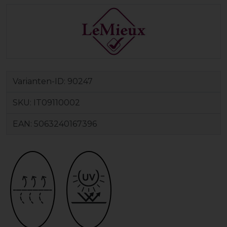
Varianten-ID:
90247
SKU:
IT09110002
EAN:
5063240167396