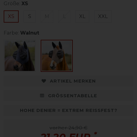
Größe:
XS
XS
S
M
L
XL
XXL
Farbe:
Walnut
ARTIKEL MERKEN
GRÖSSENTABELLE
HOHE DENIER = EXTREM REISSFEST?
vorher 24,90 €
*