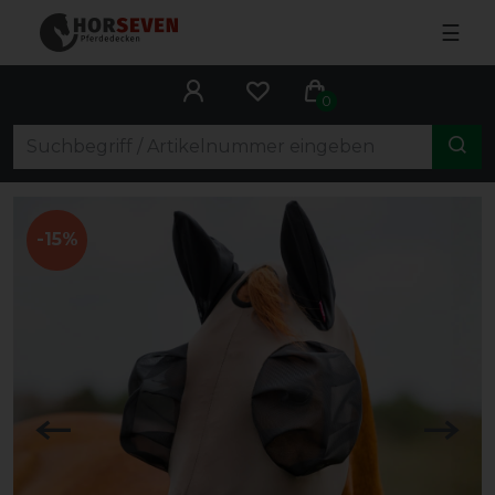
☰
0
-15%