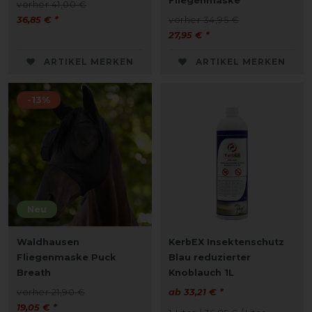
Fliegenmaske
vorher 41,00 €
36,85 € *
vorher 34,95 €
27,95 € *
ARTIKEL MERKEN
ARTIKEL MERKEN
-13%
Neu
Waldhausen
KerbEX Insektenschutz
Fliegenmaske Puck
Blau reduzierter
Breath
Knoblauch 1L
vorher 21,90 €
ab 33,21 € *
19,05 € *