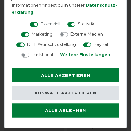
Boots
Tek Fly Rug inkl.
Informationen findest du in unserer
Daten­schutz­
abnehmb. Halsteil
erklärung
.
vorher 45,95 €
39,05 € *
vorher 149,90 €
Essenziell
Statistik
127,45 € *
Marketing
Externe Medien
ARTIKEL MERKEN
ARTIKEL MERKEN
DHL Wunschzustellung
PayPal
-15%
-15%
Funktional
Weitere Einstellungen
ALLE AKZEPTIEREN
AUSWAHL AKZEPTIEREN
Neu
Neu
ALLE ABLEHNEN
LeMieux Ride On Fly Rug
LeMieux Kudos Gladiator
Fly Rug
vorher 107,45 €
91,30 € *
vorher 229,90 €