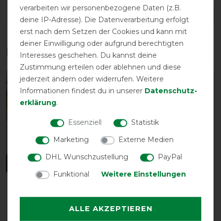
verarbeiten wir personenbezogene Daten (z.B.
DETAILS ZUR PRODUKTSICHERHEIT
deine IP-Adresse). Die Datenverarbeitung erfolgt
erst nach dem Setzen der Cookies und kann mit
deiner Einwilligung oder aufgrund berechtigten
Das perfekte Zubehör für dich
Interesses geschehen. Du kannst deine
Zustimmung erteilen oder ablehnen und diese
jederzeit ändern oder widerrufen. Weitere
-15%
-15%
Informationen findest du in unserer
Daten­schutz­
erklärung
.
Essenziell
Statistik
Marketing
Externe Medien
DHL Wunschzustellung
PayPal
Neu
Neu
Funktional
Weitere Einstellungen
LeMieux Vogue
LeMieux Vogue
Headcollar & Leadrope
Headcollar & Leadrope
ALLE AKZEPTIEREN
vorher 40,95 €
vorher 44,95 €
34,80 € *
38,20 € *