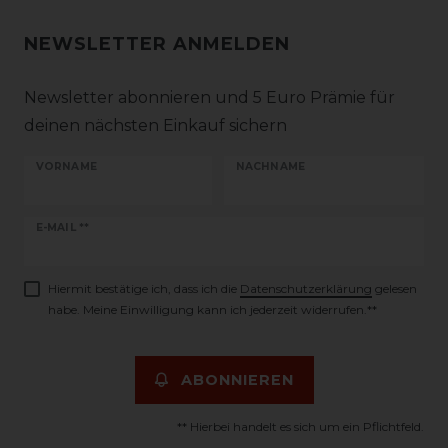
NEWSLETTER ANMELDEN
Newsletter abonnieren und 5 Euro Prämie für
deinen nächsten Einkauf sichern
VORNAME
NACHNAME
Newsletter
E-MAIL **
Honig
Hiermit bestätige ich, dass ich die
Daten­schutz­erklärung
gelesen
habe. Meine Einwilligung kann ich jederzeit widerrufen.**
ABONNIEREN
** Hierbei handelt es sich um ein Pflichtfeld.