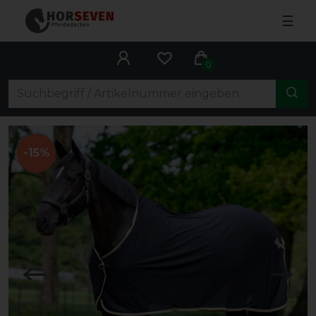
☰
0
-15%