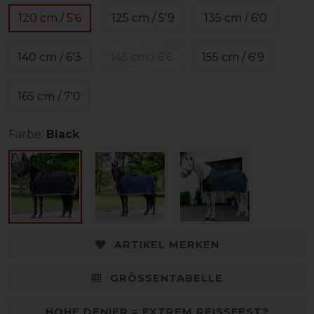
120 cm / 5'6
125 cm / 5'9
135 cm / 6'0
140 cm / 6'3
145 cm / 6'6
155 cm / 6'9
165 cm / 7'0
Farbe:
Black
ARTIKEL MERKEN
GRÖSSENTABELLE
HOHE DENIER = EXTREM REISSFEST?