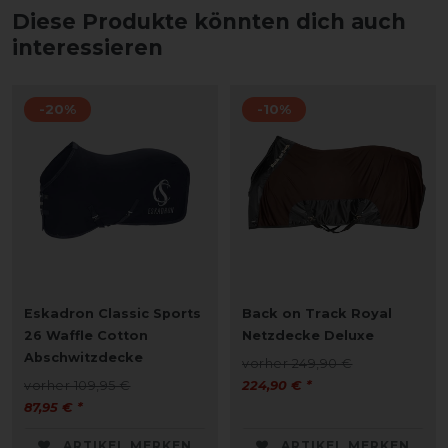
Diese Produkte könnten dich auch
interessieren
-20%
-10%
Eskadron Classic Sports
Back on Track Royal
26 Waffle Cotton
Netzdecke Deluxe
Abschwitzdecke
vorher 249,90 €
vorher 109,95 €
224,90 € *
87,95 € *
ARTIKEL MERKEN
ARTIKEL MERKEN