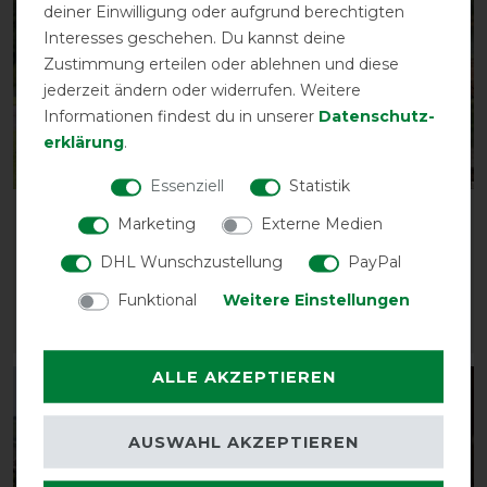
deiner Einwilligung oder aufgrund berechtigten
Interesses geschehen. Du kannst deine
Zustimmung erteilen oder ablehnen und diese
jederzeit ändern oder widerrufen. Weitere
Informationen findest du in unserer
Daten­schutz­
erklärung
.
Neu
Neu
Essenziell
Statistik
LeMieux Suede
LeMieux Wither Relief
Marketing
Externe Medien
Vielseitigkeitsschabracke
Memory Foam Half Pad
DHL Wunschzustellung
PayPal
vorher 68,95 €
vorher 119,95 €
58,60 € *
101,95 € *
Funktional
Weitere Einstellungen
ARTIKEL MERKEN
ARTIKEL MERKEN
ALLE AKZEPTIEREN
-15%
-15%
AUSWAHL AKZEPTIEREN