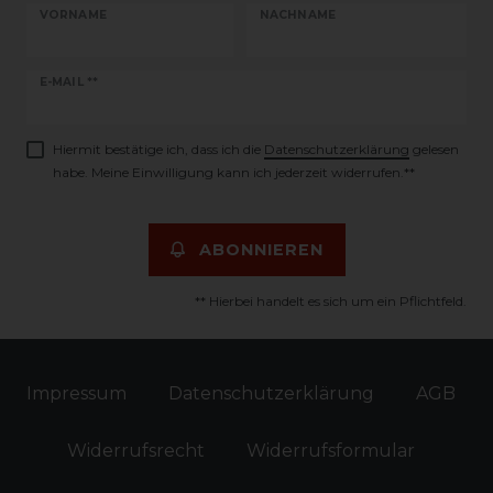
VORNAME
NACHNAME
Newsletter
E-MAIL **
Honig
Hiermit bestätige ich, dass ich die
Daten­schutz­erklärung
gelesen
habe. Meine Einwilligung kann ich jederzeit widerrufen.**
ABONNIEREN
** Hierbei handelt es sich um ein Pflichtfeld.
Impressum
Daten­schutz­erklärung
AGB
Widerrufs­recht
Widerrufs­formular