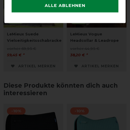
ALLE ABLEHNEN
Neu
Neu
LeMieux Suede
LeMieux Vogue
Vielseitigkeitsschabracke
Headcollar & Leadrope
vorher 69,95 €
vorher 44,95 €
59,45 € *
38,20 € *
ARTIKEL MERKEN
ARTIKEL MERKEN
Diese Produkte könnten dich auch
interessieren
-10%
-10%