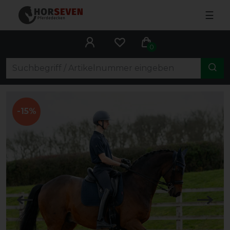
☰
0
-15%