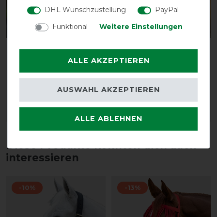
DHL Wunschzustellung
PayPal
Funktional
Weitere Einstellungen
Neu
Neu
LeMieux WrapRound
LeMieux WrapRound
Leather Over Reach
Leather Over Reach
ALLE AKZEPTIEREN
Boots
Boots
vorher 38,45 €
vorher 38,45 €
AUSWAHL AKZEPTIEREN
32,65 € *
32,65 € *
ARTIKEL MERKEN
ARTIKEL MERKEN
ALLE ABLEHNEN
Diese Produkte könnten dich auch
interessieren
-10%
-13%