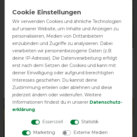
Wir verwenden Cookies und ähnliche Technologien
auf unserer Website, um Inhalte und Anzeigen zu
personalisieren, Medien von Drittanbietern
Neu
Neu
einzubinden und Zugriffe zu analysieren. Dabei
verarbeiten wir personenbezogene Daten (z.B.
LeMieux X-Grip Silicone
LeMieux Visor-Tek Half
deine IP-Adresse). Die Datenverarbeitung erfolgt
EuroJump Schabracke
Fly Mask
erst nach dem Setzen der Cookies und kann mit
vorher 119,95 €
vorher 28,45 €
deiner Einwilligung oder aufgrund berechtigten
101,95 € *
24,15 € *
Interesses geschehen. Du kannst deine
Zustimmung erteilen oder ablehnen und diese
ARTIKEL MERKEN
ARTIKEL MERKEN
jederzeit ändern oder widerrufen. Weitere
Informationen findest du in unserer
Daten­schutz­
-15%
-15%
erklärung
.
Essenziell
Statistik
Marketing
Externe Medien