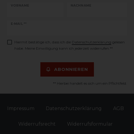
VORNAME
NACHNAME
Newsletter
E-MAIL **
Honig
Hiermit bestätige ich, dass ich die
Daten­schutz­erklärung
gelesen
habe. Meine Einwilligung kann ich jederzeit widerrufen.**
ABONNIEREN
** Hierbei handelt es sich um ein Pflichtfeld.
Impressum
Daten­schutz­erklärung
AGB
Widerrufs­recht
Widerrufs­formular