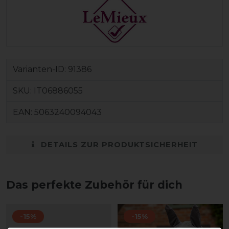
Varianten-ID:
91386
SKU:
IT06886055
EAN:
5063240094043
DETAILS ZUR PRODUKTSICHERHEIT
Das perfekte Zubehör für dich
-15%
-15%