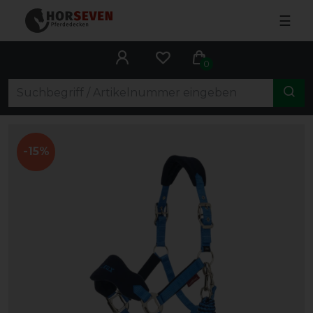
☰
0
-15%