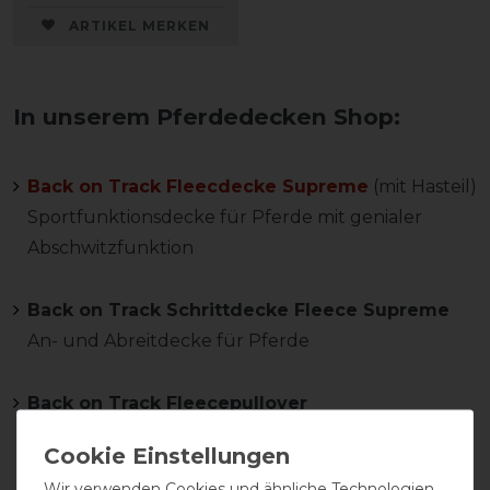
ARTIKEL MERKEN
In unserem Pferdedecken Shop:
Back on Track Fleecdecke Supreme
(mit Hasteil)
Sportfunktionsdecke für Pferde mit genialer
Abschwitzfunktion
Back on Track Schrittdecke Fleece Supreme
An- und Abreitdecke für Pferde
Back on Track Fleecepullover
Funktionspullover mit Kragen und Reißverschluss
sowie Brusttasche
Wir verwenden Cookies und ähnliche Technologien