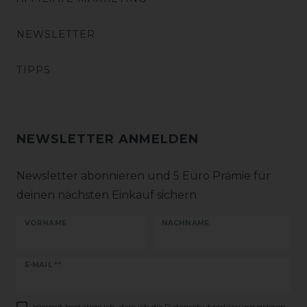
NEWSLETTER
TIPPS
NEWSLETTER ANMELDEN
Newsletter abonnieren und 5 Euro Prämie für
deinen nächsten Einkauf sichern
VORNAME
NACHNAME
Newsletter
E-MAIL **
Honig
Hiermit bestätige ich, dass ich die
Daten­schutz­erklärung
gelesen