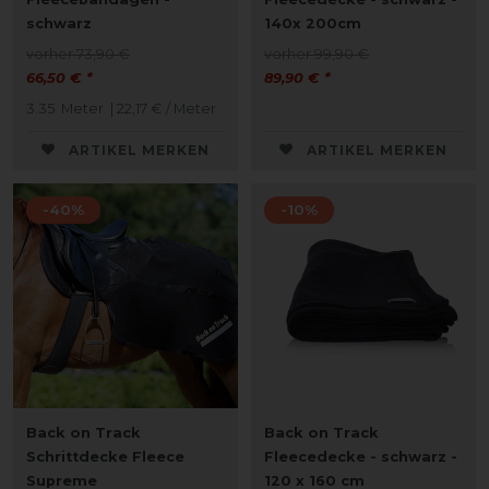
schwarz
140x 200cm
vorher 73,90 €
vorher 99,90 €
66,50 € *
89,90 € *
3.35
Meter
| 22,17 € / Meter
ARTIKEL MERKEN
ARTIKEL MERKEN
-40%
-10%
Back on Track
Back on Track
Schrittdecke Fleece
Fleecedecke - schwarz -
Supreme
120 x 160 cm