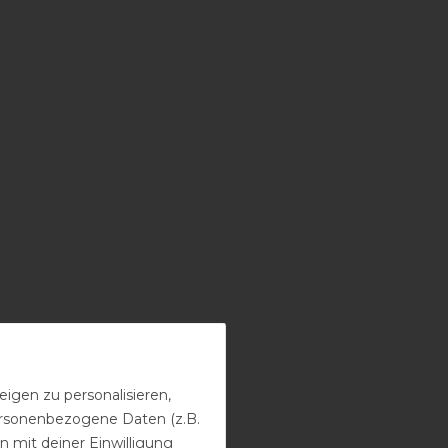
igen zu personalisieren,
personenbezogene Daten (z.B.
 mit deiner Einwilligung