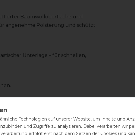
wattierter Baumwolloberfläche und
t für angenehme Polsterung und schützt
lastischer Unterlage – für schnellen,
knen.
hnliche Technologien auf unserer Website, um Inhalte und Anze
inzubinden und Zugriffe zu analysieren. Dabei verarbeiten wir 
nverarbeitung erfolgt erst nach dem Setzen der Cookies und kann