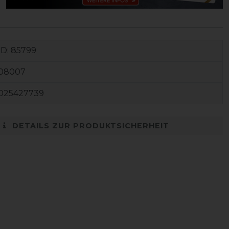
ID:
85799
08007
025427739
DETAILS ZUR PRODUKTSICHERHEIT