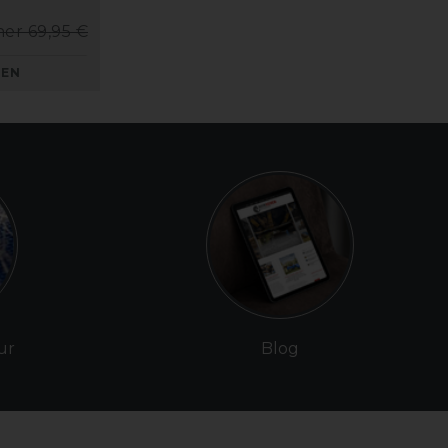
her 69,95 €
KEN
ur
Blog