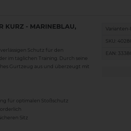
R KURZ
- MARINEBLAU,
Varianten-
SKU:
4028
erlässigen Schutz für den
EAN:
3338
er im täglichen Training. Durch seine
iches Gurtzeug aus und überzeugt mit
lung für optimalen Stoßschutz
orderlich
sicheren Sitz