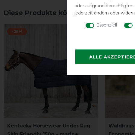
oder aufgrund berechtigten
Diese Produkte könnten dich auch int
jederzeit ändern oder widerr
Essenziell
-25%
-13%
ALLE AKZEPTIER
Kentucky Horsewear Under Rug
Waldhause
Skin Friendly 150g - marine
Economic