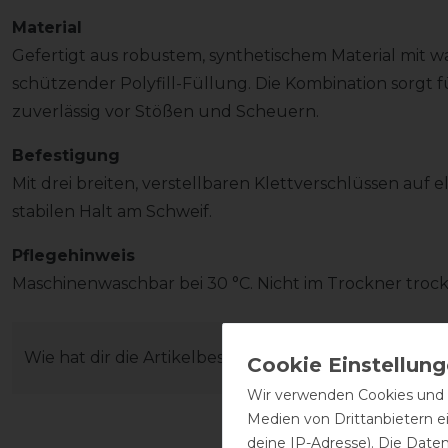
Material
Gefertigt aus robustem, synthetischem Material mit 
schützender Polyfill-Füllung. Die Kombination sorg
zuverlässig vor Stößen und Scheuern.
Befestigung
Mit drei breiten, verstellbaren Klettverschlüssen auf e
stabilen Halt am Schweif.
Pflegehinweis
Maschinenwaschbar bei 30 °C. Nicht im Trockner troc
Wie hat dir die Artikelbeschreibung gefallen?
Wir verwenden Cookies und ä
Medien von Drittanbietern e
deine IP-Adresse). Die Date