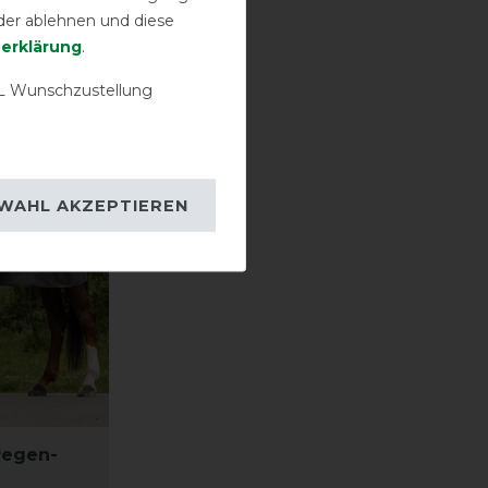
der ablehnen und diese
­erklärung
.
 Wunschzustellung
WAHL AKZEPTIEREN
Regen-