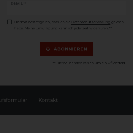
Newsletter
E-MAIL **
Honig
Hiermit bestätige ich, dass ich die
Daten­schutz­erklärung
gelesen
habe. Meine Einwilligung kann ich jederzeit widerrufen.**
ABONNIEREN
** Hierbei handelt es sich um ein Pflichtfeld.
fs­formular
Kontakt