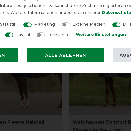
 Interesses geschehen. Du kannst deine Zustimmung erteilen o
eressieren
ufen. Weitere Informationen findest du in unserer
Daten­schutz
Statistik
Marketing
Externe Medien
DHL
-13%
PayPal
Funktional
Weitere Einstellungen
EN
ALLE ABLEHNEN
AUS
n Fleece Halsteil
Waldhausen Comfort 
Fliegendecke - grau