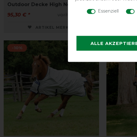
Outdoor Decke High Neck 0g
Arctic Hi
Essenziell
95,30 € *
vorher 105,90 €
104,35 € *
ARTIKEL MERKEN
ALLE AKZEPTIER
-10%
-10%