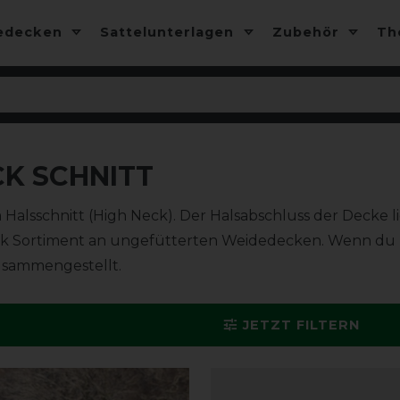
edecken
Sattelunterlagen
Zubehör
T
CK SCHNITT
alsschnitt (High Neck). Der Halsabschluss der Decke l
eck Sortiment an ungefütterten Weidedecken. Wenn du 
zusammengestellt.
JETZT FILTERN