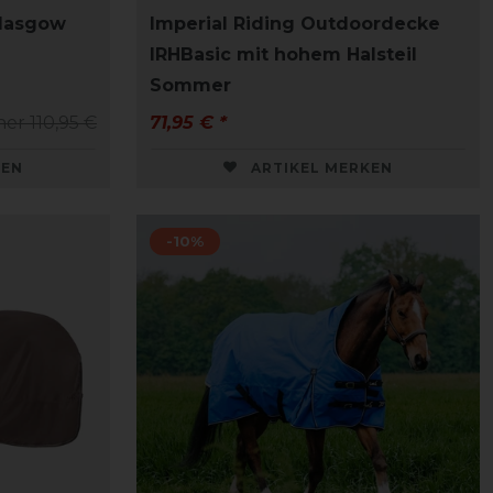
lasgow
Imperial Riding Outdoordecke
IRHBasic mit hohem Halsteil
Sommer
her 110,95 €
71,95 € *
KEN
ARTIKEL MERKEN
-10%