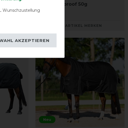
IRHSuper-proof 50g
 Wunschzustellung
er 354,90 €
129,90 € *
KEN
ARTIKEL MERKEN
WAHL AKZEPTIEREN
Neu