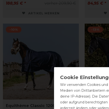
188,95 € *
vorher 209,90 €
84,95 € *
ARTIKEL MERKEN
-10%
-13%
Wir verwenden Cookies und ä
Medien von Drittanbietern e
deine IP-Adresse). Die Date
oder aufgrund berechtigten
Equithème Classic 1200D
Waldhaus
jederzeit ändern oder widerr