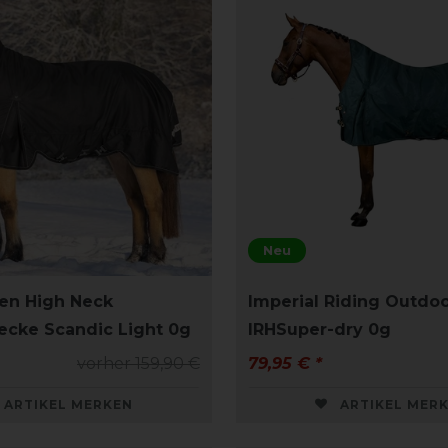
Neu
en High Neck
Imperial Riding Outdo
cke Scandic Light 0g
IRHSuper-dry 0g
vorher 159,90 €
79,95 € *
ARTIKEL MERKEN
ARTIKEL MER