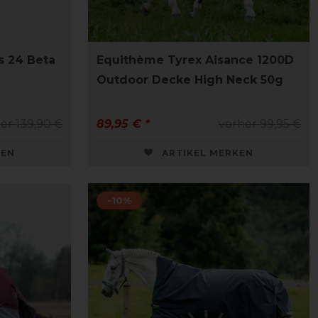
s 24 Beta
Equithème Tyrex Aisance 1200D
Outdoor Decke High Neck 50g
er 139,90 €
89,95 € *
vorher 99,95 €
KEN
ARTIKEL MERKEN
-10%