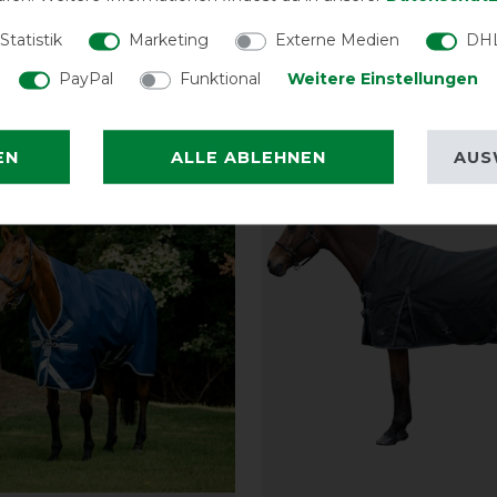
gh Neck Light 0g
Turnout 0g
Statistik
Marketing
Externe Medien
DHL
vorher 119,95 €
319,45 € *
vorh
PayPal
Funktional
Weitere Einstellungen
ARTIKEL MERKEN
ARTIKEL MER
EN
ALLE ABLEHNEN
AUS
-35%