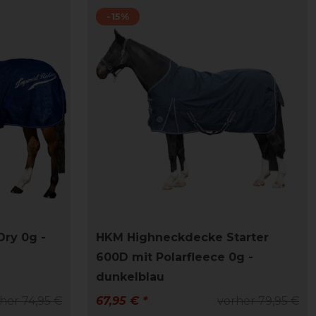
-15%
Dry 0g -
HKM Highneckdecke Starter
600D mit Polarfleece 0g -
dunkelblau
her 74,95 €
67,95 € *
vorher 79,95 €