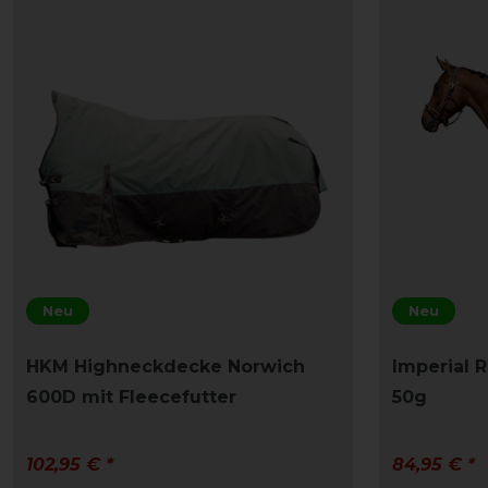
Neu
Neu
HKM Highneckdecke Norwich
Imperial 
600D mit Fleecefutter
50g
102,95 € *
84,95 € *