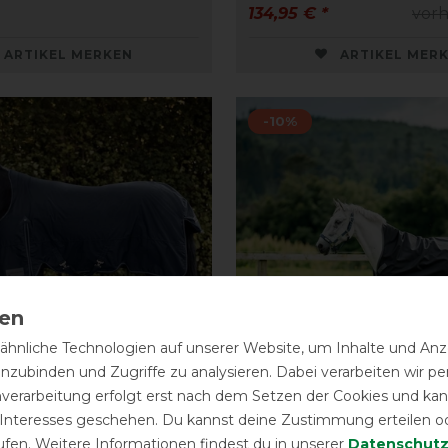
134,95 € *
vorh
ARTIKEL MERKEN
ARTIKEL MER
-10%
hnliche Technologien auf unserer Website, um Inhalte und Anze
inzubinden und Zugriffe zu analysieren. Dabei verarbeiten wir 
Neu
nverarbeitung erfolgt erst nach dem Setzen der Cookies und kann
 Interesses geschehen. Du kannst deine Zustimmung erteilen o
en Outdoordecke
Horseware Rambo 168
ufen. Weitere Informationen findest du in unserer
Daten­schutz