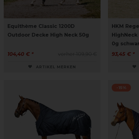
Equithème Classic 1200D
HKM Rege
Outdoor Decke High Neck 50g
HighNeck 
0g schwa
104,40 € *
vorher 109,90 €
93,45 € *
ARTIKEL MERKEN
-15%