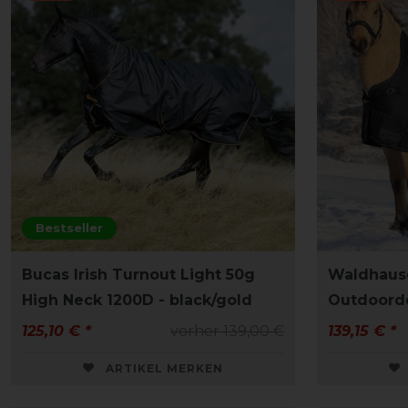
Bestseller
Bucas Irish Turnout Light 50g
Waldhaus
High Neck 1200D - black/gold
Outdoorde
125,10 € *
vorher 139,00 €
139,15 € *
ARTIKEL MERKEN