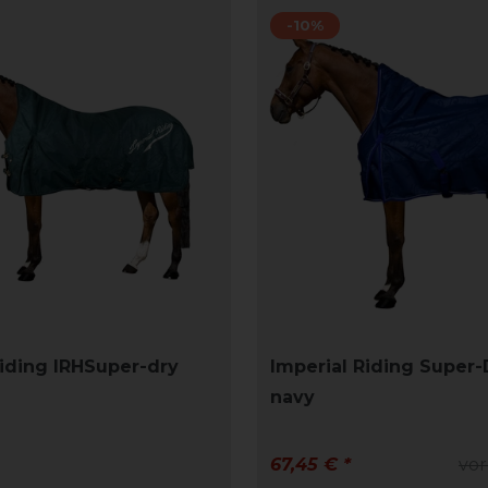
-10%
Riding IRHSuper-dry
Imperial Riding Super-
navy
67,45 € *
vor