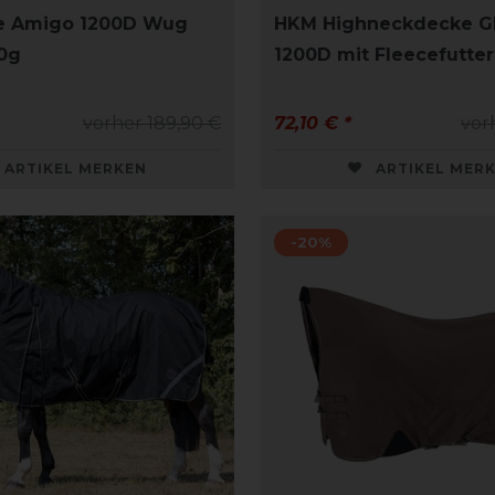
e Amigo 1200D Wug
HKM Highneckdecke G
0g
1200D mit Fleecefutter
vorher 189,90 €
72,10 € *
vor
ARTIKEL MERKEN
ARTIKEL MER
-20%