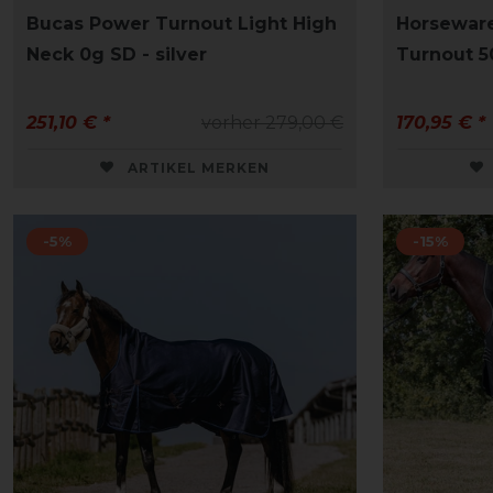
Bucas Power Turnout Light High
Horsewar
Neck 0g SD - silver
Turnout 5
251,10 € *
vorher 279,00 €
170,95 € *
ARTIKEL MERKEN
-5%
-15%