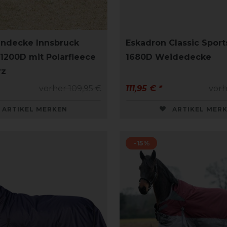
ndecke Innsbruck
Eskadron Classic Sport
1200D mit Polarfleece
1680D Weidedecke
rz
vorher 109,95 €
111,95 € *
vorh
ARTIKEL MERKEN
ARTIKEL MER
-15%