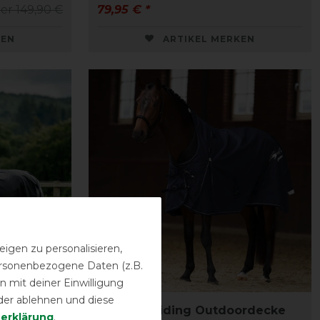
er 149,90 €
79,95 € *
KEN
ARTIKEL MERKEN
igen zu personalisieren,
personenbezogene Daten (z.B.
Neu
 mit deiner Einwilligung
der ablehnen und diese
0D Wug
Imperial Riding Outdoordecke
­erklärung
.