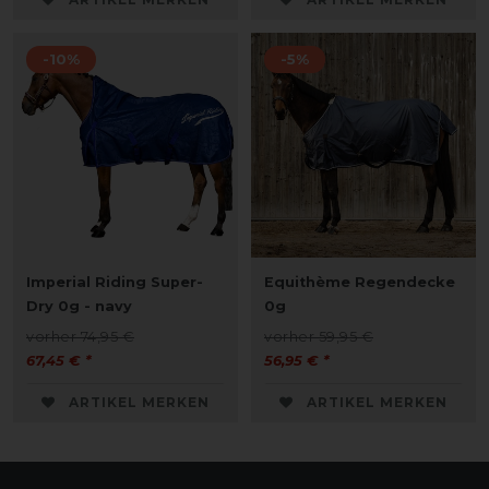
-10%
-5%
Imperial Riding Super-
Equithème Regendecke
Dry 0g - navy
0g
vorher 74,95 €
vorher 59,95 €
67,45 € *
56,95 € *
ARTIKEL MERKEN
ARTIKEL MERKEN