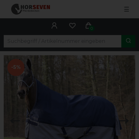
☰
0
-5%