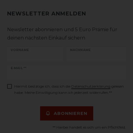
NEWSLETTER ANMELDEN
Newsletter abonnieren und 5 Euro Prämie für
deinen nächsten Einkauf sichern
VORNAME
NACHNAME
Newsletter
E-MAIL **
Honig
Hiermit bestätige ich, dass ich die
Daten­schutz­erklärung
gelesen
habe. Meine Einwilligung kann ich jederzeit widerrufen.**
ABONNIEREN
** Hierbei handelt es sich um ein Pflichtfeld.