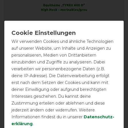
Equithème „TYREX 600 D"
High Neck - marineblau/grau
Product Reviews
Wir verwenden Cookies und ähnliche Technologien
2
auf unserer Website, um Inhalte und Anzeigen zu
personalisieren, Medien von Drittanbietern
Product Rating
einzubinden und Zugriffe zu analysieren. Dabei
4.5
/
5
verarbeiten wir personenbezogene Daten (z.B.
deine IP-Adresse). Die Datenverarbeitung erfolgt
erst nach dem Setzen der Cookies und kann mit
product experience
deiner Einwilligung oder aufgrund berechtigten
Interesses geschehen. Du kannst deine
Zustimmung erteilen oder ablehnen und diese
calculated from 2 customer reviews
jederzeit ändern oder widerrufen. Weitere
Informationen findest du in unserer
Daten­schutz­
Positive
100%
erklärung
.
Neutral
0%