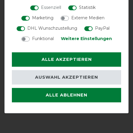
Negative
0%
Essenziell
Statistik
Marketing
Externe Medien
LATEST REVIEWS
DHL Wunschzustellung
PayPal
10.11.2022
Funktional
Weitere Einstellungen
Leider das Klett bereits gelöst
12.03.2018
ALLE AKZEPTIEREN
Decke passt sehr gut, schön ist der große Schweiflatz
und das High Neck. Hat nicht ganz die Qualität einer
AUSWAHL AKZEPTIEREN
Horsewaredecke, dafür aber andere Vorteile. Ist auch
wasserfest.
ALLE ABLEHNEN
DETAILS ZUR PRODUKTSICHERHEIT