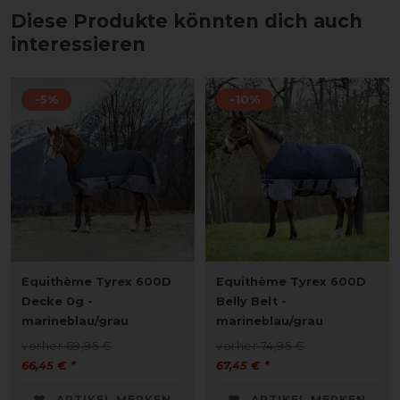
Diese Produkte könnten dich auch
interessieren
-5%
-10%
Equithème Tyrex 600D
Equithème Tyrex 600D
Decke 0g -
Belly Belt -
marineblau/grau
marineblau/grau
vorher 69,95 €
vorher 74,95 €
66,45 € *
67,45 € *
ARTIKEL MERKEN
ARTIKEL MERKEN