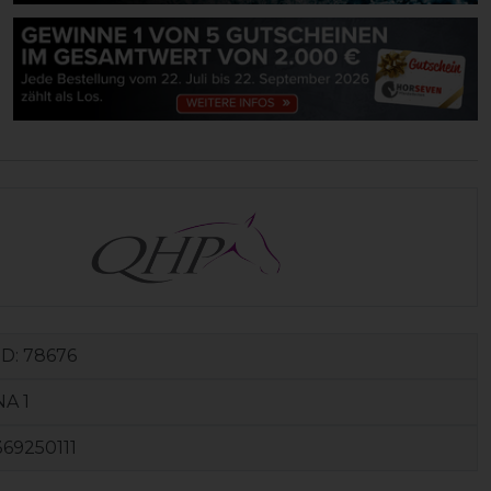
ID:
78676
NA 1
69250111