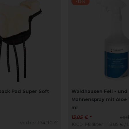
-13%
ack Pad Super Soft
Waldhausen Fell - und
Mähnenspray mit Aloe 
ml
13,85 € *
vor
vorher 174,90 €
1000
Milliliter
| 13,85 € / 