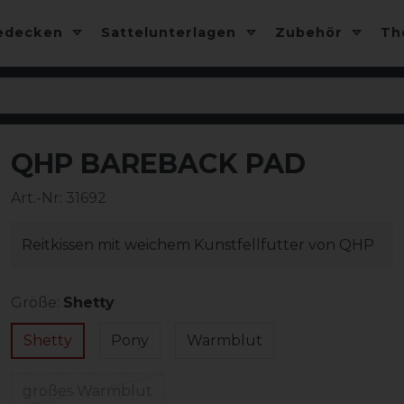
edecken
Sattelunterlagen
Zubehör
T
QHP BAREBACK PAD
Art.-Nr:
31692
Reitkissen mit weichem Kunstfellfutter von QHP
Größe:
Shetty
Shetty
Pony
Warmblut
großes Warmblut