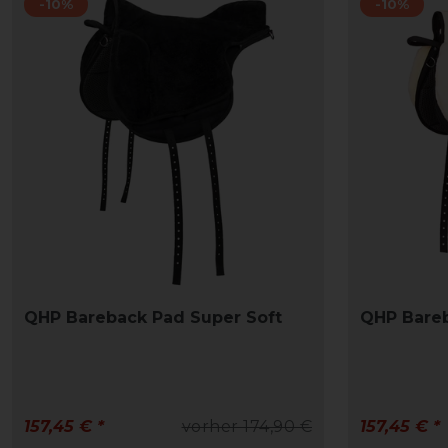
-10%
-10%
QHP Bareback Pad Super Soft
QHP Bareb
157,45 € *
vorher 174,90 €
157,45 € *