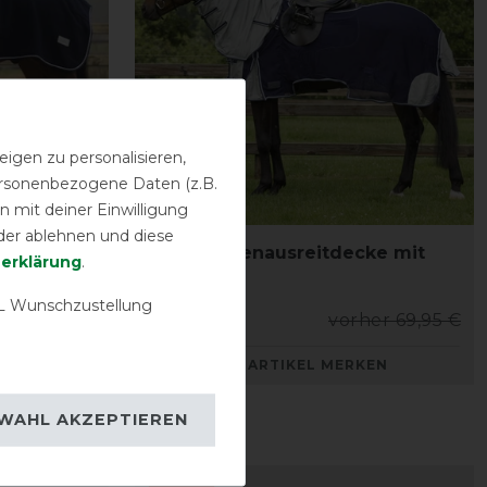
igen zu personalisieren,
personenbezogene Daten (z.B.
 mit deiner Einwilligung
der ablehnen und diese
ter aus
QHP Fliegenausreitdecke mit
­erklärung
.
Halsteil
 Wunschzustellung
her 44,95 €
62,95 € *
vorher 69,95 €
KEN
ARTIKEL MERKEN
WAHL AKZEPTIEREN