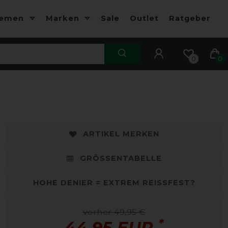
hemen
Marken
Sale
Outlet
Ratgeber
0
0
ARTIKEL MERKEN
GRÖSSENTABELLE
HOHE DENIER = EXTREM REISSFEST?
vorher 49,95 €
*
44,95 EUR