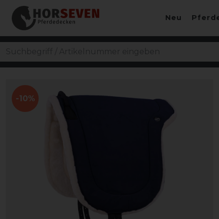
Neu
Pferd
-10%