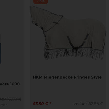
-15%
HKM Fliegendecke Fringes Style
Vera 1000
her 15,90 €
53,50 € *
vorher 62,95 €
Liter