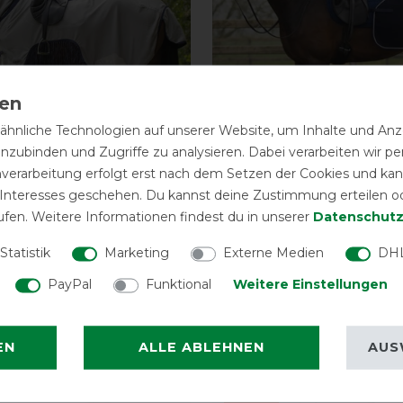
hnliche Technologien auf unserer Website, um Inhalte und Anze
inzubinden und Zugriffe zu analysieren. Dabei verarbeiten wir 
nverarbeitung erfolgt erst nach dem Setzen der Cookies und kann
 Interesses geschehen. Du kannst deine Zustimmung erteilen o
enausreitdecke mit
QHP Ausreitdecke Quar
ufen. Weitere Informationen findest du in unserer
Daten­schutz
Wolle - navy
Statistik
Marketing
Externe Medien
DHL
vorher 69,95 €
40,45 € *
vor
PayPal
Funktional
Weitere Einstellungen
ARTIKEL MERKEN
ARTIKEL MER
EN
ALLE ABLEHNEN
AUS
eressieren