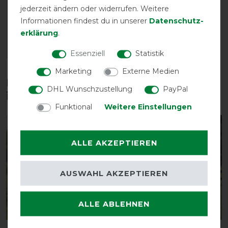
mit Nasenlöchern
jederzeit ändern oder widerrufen. Weitere
vorher 34,95 €
Informationen findest du in unserer
Daten­schutz­
31,45 € *
erklärung
.
ARTIKEL MERKEN
Essenziell
Statistik
Marketing
Externe Medien
Diese Produkte könnten dich auch
DHL Wunschzustellung
PayPal
interessieren
Funktional
Weitere Einstellungen
-10%
-25%
ALLE AKZEPTIEREN
AUSWAHL AKZEPTIEREN
ALLE ABLEHNEN