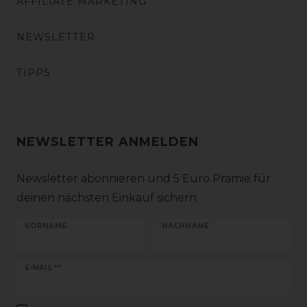
AFFILIATE MARKETING
NEWSLETTER
TIPPS
NEWSLETTER ANMELDEN
Newsletter abonnieren und 5 Euro Prämie für
deinen nächsten Einkauf sichern
VORNAME
NACHNAME
Newsletter
E-MAIL **
Honig