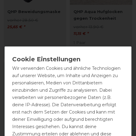
QHP Beweidungsmaske
QHP Aqua Hufglocken
gegen Trockenheit
vorher 28,50 €
25,65 € *
vorher 13,90 €
11,15 € *
1
Paar
ARTIKEL MERKEN
ARTIKEL MERKEN
Wir verwenden Cookies und ähnliche Technologien
-10%
auf unserer Website, um Inhalte und Anzeigen zu
personalisieren, Medien von Drittanbietern
einzubinden und Zugriffe zu analysieren. Dabei
verarbeiten wir personenbezogene Daten (z.B.
deine IP-Adresse). Die Datenverarbeitung erfolgt
erst nach dem Setzen der Cookies und kann mit
deiner Einwilligung oder aufgrund berechtigten
Interesses geschehen. Du kannst deine
QHP Beweidungsmaske
Zustimmung erteilen oder ablehnen und diese