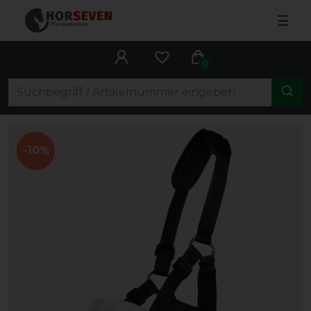
☰
0
-10%