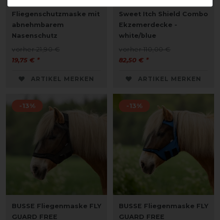
QHP
Weatherbeeta Comfitec
Fliegenschutzmaske mit
Sweet Itch Shield Combo
abnehmbarem
Ekzemerdecke -
Nasenschutz
white/blue
vorher 21,90 €
vorher 110,00 €
19,75 € *
82,50 € *
ARTIKEL MERKEN
ARTIKEL MERKEN
-13%
-13%
BUSSE Fliegenmaske FLY
BUSSE Fliegenmaske FLY
GUARD FREE
GUARD FREE