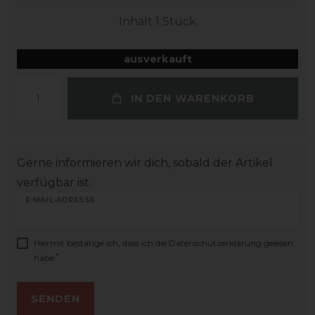
Inhalt
1
Stück
ausverkauft
IN DEN WARENKORB
Gerne informieren wir dich, sobald der Artikel
verfügbar ist.
E-MAIL-ADRESSE
Hiermit bestätige ich, dass ich die
Daten­schutz­erklärung
gelesen
*
habe.
SENDEN