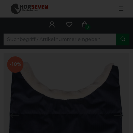
☰
0
-10%