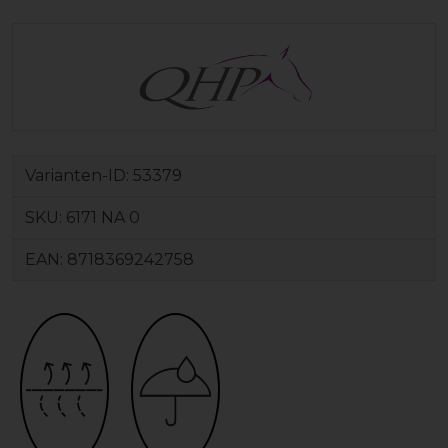
Varianten-ID:
53379
SKU:
6171 NA 0
EAN:
8718369242758