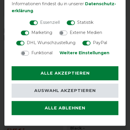
11,65 € *
8,95 € *
Informationen findest du in unserer
Daten­schutz­
erklärung
.
ARTIKEL MERKEN
ARTIKEL MERKEN
Essenziell
Statistik
Diese Produkte könnten dich auch
Marketing
Externe Medien
interessieren
DHL Wunschzustellung
PayPal
Funktional
Weitere Einstellungen
-15%
-10%
ALLE AKZEPTIEREN
AUSWAHL AKZEPTIEREN
ALLE ABLEHNEN
LeMieux Anti-Rub Bib
Bucas Chest Extender
24cm T-Hook Magnetic -
vorher 61,95 €
Black -
52,65 € *