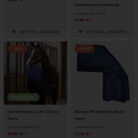
Deckenerweiterung
vorher 22,00 €
19,80 € *
ARTIKEL MERKEN
ARTIKEL MERKEN
-10%
-10%
Bestseller
Horseware Liner 200g -
Bucas Widerristschutz
Navy
navy
vorher 89,95 €
vorher 14,50 €
80,95 € *
13,05 € *