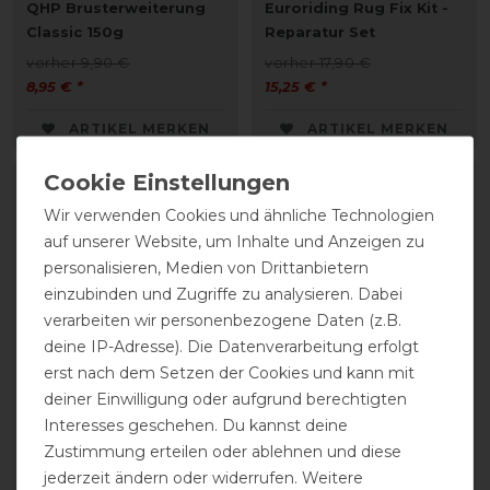
QHP Brusterweiterung
Euroriding Rug Fix Kit -
Classic 150g
Reparatur Set
vorher 9,90 €
vorher 17,90 €
8,95 € *
15,25 € *
ARTIKEL MERKEN
ARTIKEL MERKEN
-10%
-10%
Wir verwenden Cookies und ähnliche Technologien
auf unserer Website, um Inhalte und Anzeigen zu
personalisieren, Medien von Drittanbietern
einzubinden und Zugriffe zu analysieren. Dabei
verarbeiten wir personenbezogene Daten (z.B.
deine IP-Adresse). Die Datenverarbeitung erfolgt
erst nach dem Setzen der Cookies und kann mit
deiner Einwilligung oder aufgrund berechtigten
QHP Brusterweiterung
QHP Brusterweiterung
Interesses geschehen. Du kannst deine
Quick Release 150g
Classic 150g
Zustimmung erteilen oder ablehnen und diese
vorher 12,90 €
vorher 9,90 €
jederzeit ändern oder widerrufen. Weitere