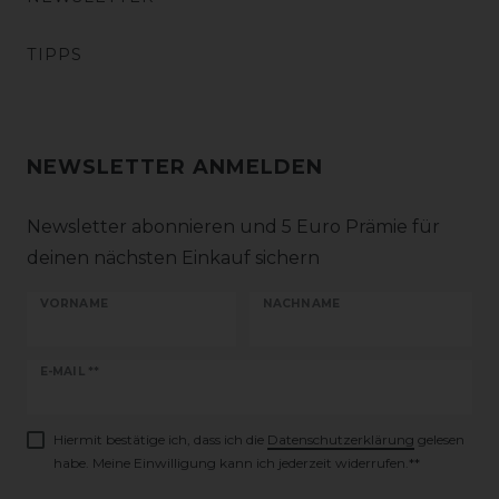
TIPPS
NEWSLETTER ANMELDEN
Newsletter abonnieren und 5 Euro Prämie für
deinen nächsten Einkauf sichern
VORNAME
NACHNAME
Newsletter
E-MAIL **
Honig
Hiermit bestätige ich, dass ich die
Daten­schutz­erklärung
gelesen
habe. Meine Einwilligung kann ich jederzeit widerrufen.**