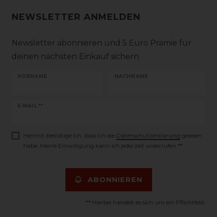
NEWSLETTER ANMELDEN
Newsletter abonnieren und 5 Euro Prämie für
deinen nächsten Einkauf sichern
VORNAME
NACHNAME
Newsletter
E-MAIL **
Honig
Hiermit bestätige ich, dass ich die
Daten­schutz­erklärung
gelesen
habe. Meine Einwilligung kann ich jederzeit widerrufen.**
ABONNIEREN
** Hierbei handelt es sich um ein Pflichtfeld.