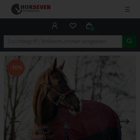
☰
0
-10%