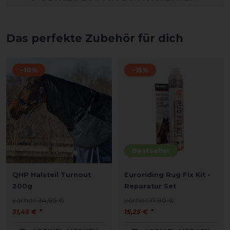
Das perfekte Zubehör für dich
-10%
-15%
Bestseller
QHP Halsteil Turnout
Euroriding Rug Fix Kit -
200g
Reparatur Set
vorher 34,95 €
vorher 17,90 €
31,45 € *
15,25 € *