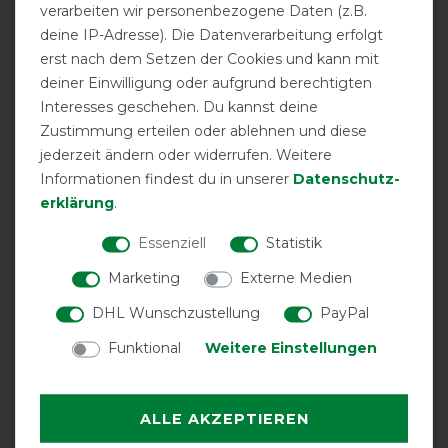
verarbeiten wir personenbezogene Daten (z.B.
deine IP-Adresse). Die Datenverarbeitung erfolgt
erst nach dem Setzen der Cookies und kann mit
deiner Einwilligung oder aufgrund berechtigten
Interesses geschehen. Du kannst deine
GOOD
Zustimmung erteilen oder ablehnen und diese
jederzeit ändern oder widerrufen. Weitere
Informationen findest du in unserer
Daten­schutz­
QHP Collection
Turnoutdecke 150g -
erklärung
.
saddlery, 145
Essenziell
Statistik
Marketing
Externe Medien
Product Reviews
1
DHL Wunschzustellung
PayPal
Funktional
Weitere Einstellungen
Product Rating
4
/
5
ALLE AKZEPTIEREN