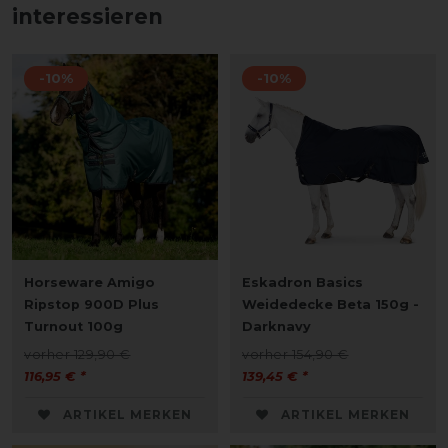
interessieren
-10%
-10%
Horseware Amigo
Eskadron Basics
Ripstop 900D Plus
Weidedecke Beta 150g -
Turnout 100g
Darknavy
vorher 129,90 €
vorher 154,90 €
116,95 € *
139,45 € *
ARTIKEL MERKEN
ARTIKEL MERKEN