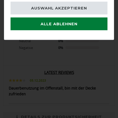
product experience
AUSWAHL AKZEPTIEREN
calculated from 1 customer reviews
ALLE ABLEHNEN
Positive
100%
Neutral
0%
Negative
0%
LATEST REVIEWS
05.12.2023
Dauerbenutzung im Offenstall, bin mit der Decke
zufrieden
DETAILS ZUR PRODUKTSICHERHEIT