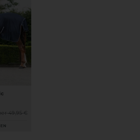
ic
her 49,95 €
KEN