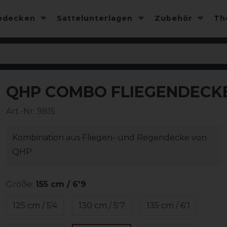
edecken
Sattelunterlagen
Zubehör
T
QHP COMBO FLIEGENDECKE
Art.-Nr:
9815
Kombination aus Fliegen- und Regendecke von
QHP
Größe:
155 cm / 6'9
125 cm / 5'4
130 cm / 5'7
135 cm / 6'1