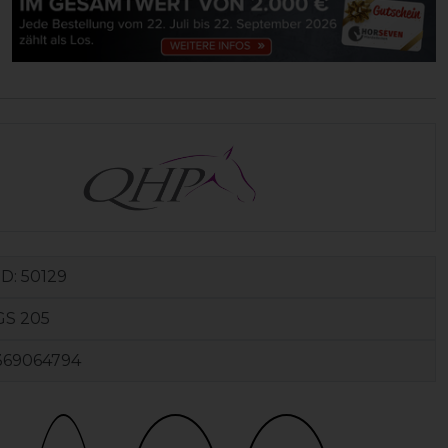
ID:
50129
GS 205
369064794