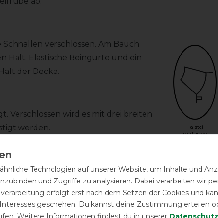
eifrübe ab.
re Schnallen verschlossen. Am Bauch
n Halt. Elastische Beingurte und ein
Halt der Decke.
t. Verschlossen wird es mit drei breiten
stigt werden.
Halsteil
inklusive
Qualität
hnliche Technologien auf unserer Website, um Inhalte und Anze
inzubinden und Zugriffe zu analysieren. Dabei verarbeiten wir 
nverarbeitung erfolgt erst nach dem Setzen der Cookies und kann
 Interesses geschehen. Du kannst deine Zustimmung erteilen o
ufen. Weitere Informationen findest du in unserer
Daten­schutz