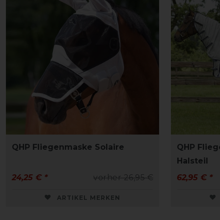
QHP Fliegenmaske Solaire
QHP Flieg
Halsteil
24,25 € *
vorher 26,95 €
62,95 € *
ARTIKEL MERKEN