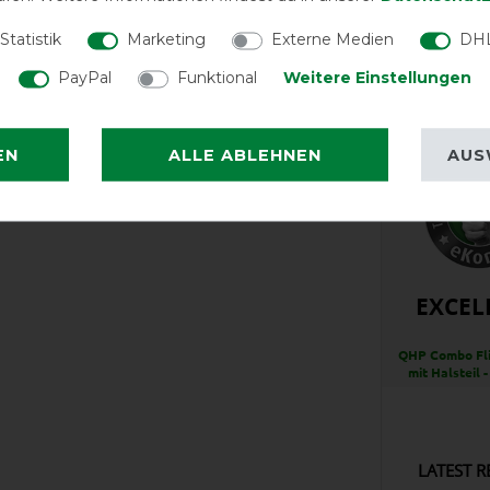
Statistik
Marketing
Externe Medien
DHL
Reißfest
PayPal
Funktional
Weitere Einstellungen
EN
ALLE ABLEHNEN
AUS
EXCEL
QHP Combo Fl
mit Halsteil 
LATEST R