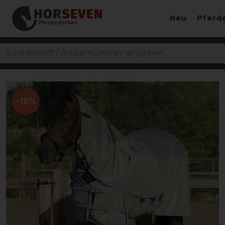
Neu
Pferd
-10%