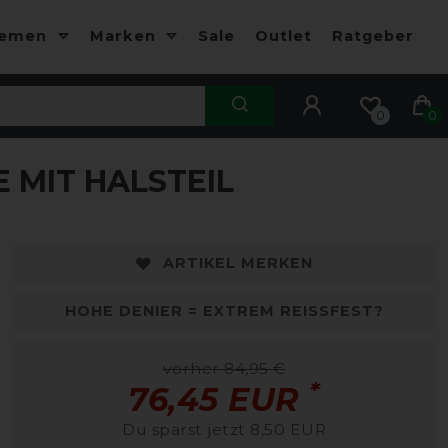
hemen
Marken
Sale
Outlet
Ratgeber
0
0
 MIT HALSTEIL
ARTIKEL MERKEN
HOHE DENIER = EXTREM REISSFEST?
vorher 84,95 €
*
76,45 EUR
Du sparst jetzt 8,50 EUR