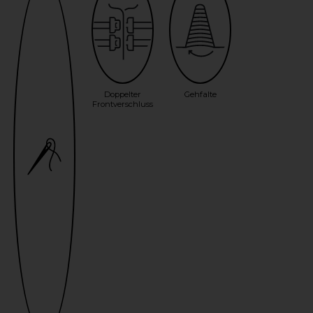
Doppelter
Gehfalte
Frontverschluss