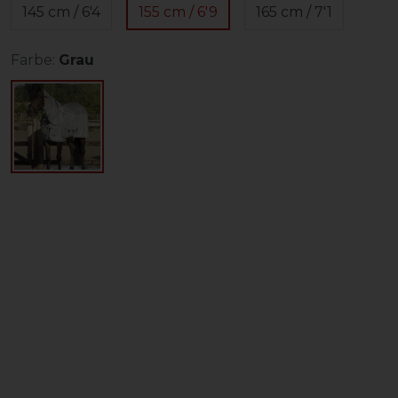
145 cm / 6'4
155 cm / 6'9
165 cm / 7'1
Farbe:
Grau