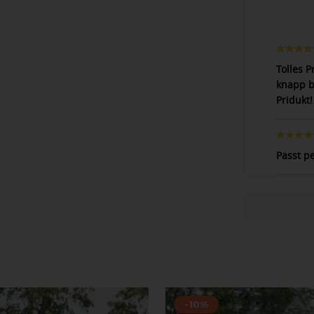
Tolles P
knapp b
Pridukt!
Passt p
-10%