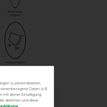
Bestickung
möglich
Halsteil möglich
sstufen
igen zu personalisieren,
personenbezogene Daten (z.B.
 mit deiner Einwilligung
der ablehnen und diese
­erklärung
.