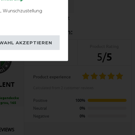
 Wunschzustellung
igkeit
Wasserdichtigkeit
WAHL AKZEPTIEREN
Product Reviews
Product Rating
2
5
/
5
product experience
LENT
calculated from 2 customer reviews
iegendecke
Positive
100%
- grau, 165
Neutral
0%
Negative
0%
EVIEWS