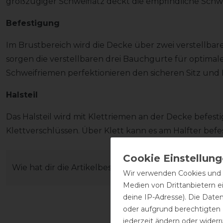
großzügiger Schweiflatz deckt die empfindliche Schw
Befestigung
Im Brustbereich wird die Decke über zwei verstellba
sorgen die verstellbaren drei Bauchgurte für optimale
Schweifriemen perfektionieren den sicheren Sitz und 
Halsteil
Das Halsteil wird mit Klettriemen an der Decke befestig
Klettverschlüssen. Über Klett kann es am Halfter befe
Wie hat dir die Artikelbeschreibung gefallen?
Wir verwenden Cookies und ä
Medien von Drittanbietern e
deine IP-Adresse). Die Date
oder aufgrund berechtigten
jederzeit ändern oder widerr