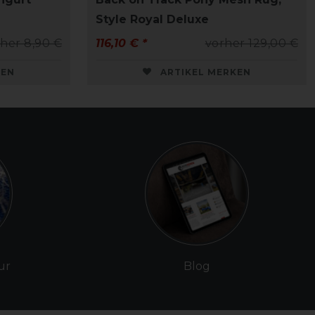
Style Royal Deluxe
her 8,90 €
116,10 € *
vorher 129,00 €
KEN
ARTIKEL MERKEN
ur
Blog