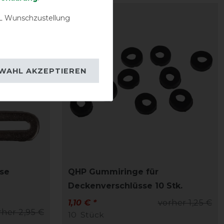
-12%
 Wunschzustellung
WAHL AKZEPTIEREN
se
QHP Gummiringe für
Deckenverschlüsse 10 Stk.
1,10 € *
vorher 1,25 €
rher 2,95 €
10
Stück