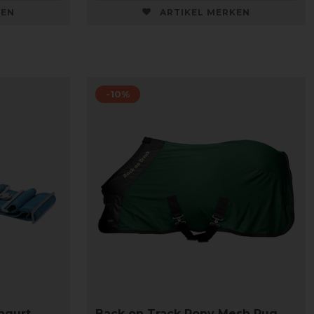
KEN
ARTIKEL MERKEN
-10%
ngurt
Back on Track Pony Mesh Rug,