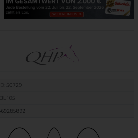
ID:
50729
BL 105
369285892