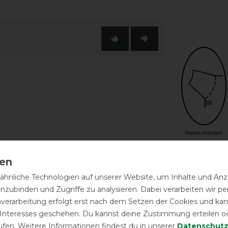
festes Halsteil
hnliche Technologien auf unserer Website, um Inhalte und Anze
inzubinden und Zugriffe zu analysieren. Dabei verarbeiten wir 
nverarbeitung erfolgt erst nach dem Setzen der Cookies und kann
 Interesses geschehen. Du kannst deine Zustimmung erteilen o
ufen. Weitere Informationen findest du in unserer
Daten­schutz