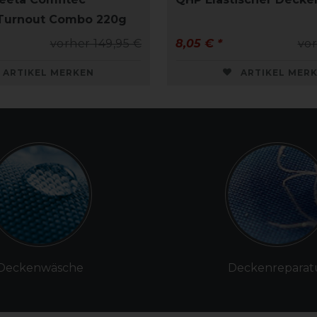
 Turnout Combo 220g
vorher 149,95 €
8,05 € *
vor
ARTIKEL MERKEN
ARTIKEL MER
Deckenwäsche
Deckenreparat