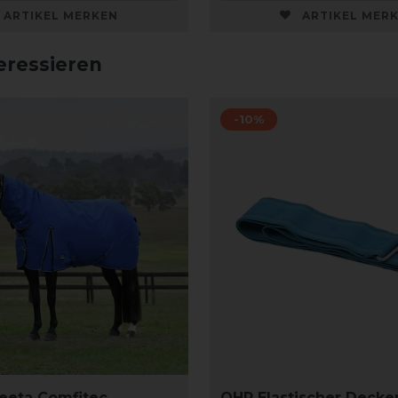
ARTIKEL MERKEN
ARTIKEL MER
eressieren
-10%
eeta Comfitec
QHP Elastischer Decke