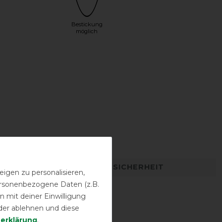
Bestickung
möglich
DETAILS ZUR PRODUKTSICHERHEIT
igen zu personalisieren,
personenbezogene Daten (z.B.
 mit deiner Einwilligung
der ablehnen und diese
­erklärung
.