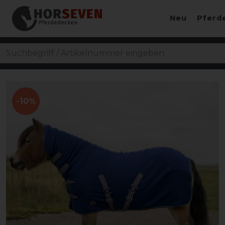
Neu
Pferd
-10%