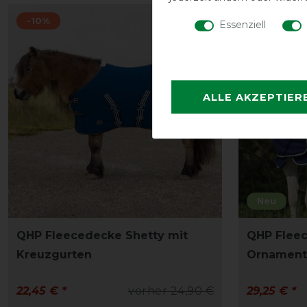
-10%
-10%
Essenziell
ALLE AKZEPTIER
Neu
QHP Fleecedecke Shetty mit
QHP Fleec
Kreuzgurten
Ornament
22,45 € *
vorher 24,90 €
29,25 € *