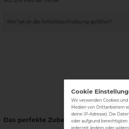
Sitz und Halt der Decke.
Wie hat dir die Artikelbeschreibung gefallen?
Wir verwenden Cookies und ä
Medien von Drittanbietern e
deine IP-Adresse). Die Date
Das perfekte Zubehör für dich
oder aufgrund berechtigten
jederzeit ändern oder widerr