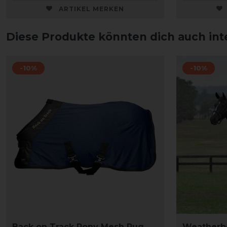
ARTIKEL MERKEN
Diese Produkte könnten dich auch int
-10%
-10%
Back on Track Pony Mesh Rug,
Weatherb