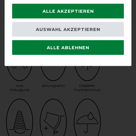
SKU:
6398 CHP 175
ALLE AKZEPTIEREN
EAN:
8718369355182
AUSWAHL AKZEPTIEREN
ALLE ABLEHNEN
zwei
atmungsaktiv
Doppelter
Kreuzgurte
Frontverschluss