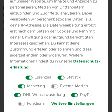
auf unserer Website, um Inhalte und Anzeigen zu
personalisieren, Medien von Drittanbietern
Pflegehinweis
einzubinden und Zugriffe zu analysieren. Dabei
Maschinenwaschbar bei 30 Grad. Vorzugsweise
verarbeiten wir personenbezogene Daten (z.B.
keinen Weichspüler verwenden. Nicht im Trockner
deine IP-Adresse). Die Datenverarbeitung erfolgt
trocknen und nicht chemisch reinigen.
erst nach dem Setzen der Cookies und kann mit
deiner Einwilligung oder aufgrund berechtigten
Interesses geschehen. Du kannst deine
Wie hat dir die Artikelbeschreibung
Zustimmung erteilen oder ablehnen und diese
gefallen?
jederzeit ändern oder widerrufen. Weitere
Informationen findest du in unserer
Daten­schutz­
erklärung
.
Essenziell
Statistik
Marketing
Externe Medien
DHL Wunschzustellung
PayPal
Funktional
Weitere Einstellungen
Varianten-ID:
89150