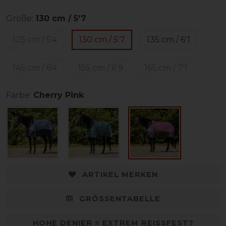
Größe:
130 cm / 5'7
125 cm / 5'4
130 cm / 5'7
135 cm / 6'1
145 cm / 6'4
155 cm / 6'9
165 cm / 7'1
Farbe:
Cherry Pink
ARTIKEL MERKEN
GRÖSSENTABELLE
HOHE DENIER = EXTREM REISSFEST?