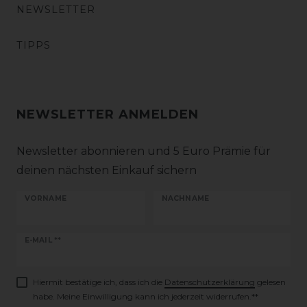
NEWSLETTER
TIPPS
NEWSLETTER ANMELDEN
Newsletter abonnieren und 5 Euro Prämie für
deinen nächsten Einkauf sichern
VORNAME
NACHNAME
Newsletter
E-MAIL **
Honig
Hiermit bestätige ich, dass ich die
Daten­schutz­erklärung
gelesen
habe. Meine Einwilligung kann ich jederzeit widerrufen.**