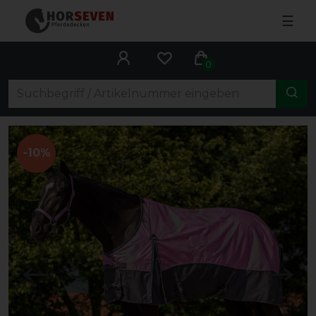
☰
0
-10%