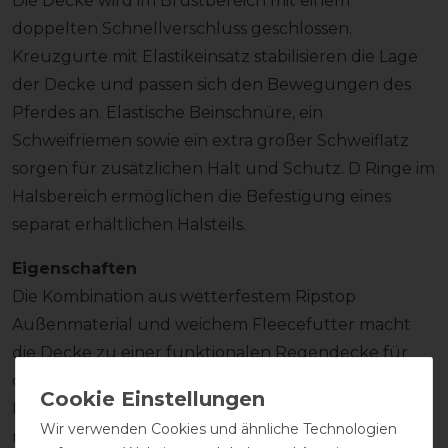
Die Decke wird im Brustbereich mit einem
doppelten Schnellverschluss geschlossen.
Kreuzgurte mit Elastikeinsatz stabilisieren die Lage
der Decke und passen sich den Bewegungen des
Pferdes an. Elastische Beinschnüre, ein
Schweifriemen sowie ein extra großer Schweiflatz
sorgen für zusätzlichen Halt und Schutz. D Ringe im
Halsbereich ermöglichen die Befestigung eines
separat erhältlichen Halsteils.
Eigenschaften
Die Kombination aus wetterfestem Ripstop
Außenmaterial und weichem Fleecefutter macht
die Decke zu einer funktionalen Regendecke für
den Einsatz an kühleren Sommertagen. Schwarze
Metallbeschläge aus Zink und Stahl ergänzen die
Wir verwenden Cookies und ähnliche Technologien
robuste Ausstattung.