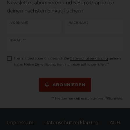
Newsletter abonnieren und 5 Euro Prämie für
deinen nächsten Einkauf sichern
VORNAME
NACHNAME
Newsletter
E-MAIL **
Honig
Hiermit bestätige ich, dass ich die
Daten­schutz­erklärung
gelesen
habe. Meine Einwilligung kann ich jederzeit widerrufen.**
ABONNIEREN
** Hierbei handelt es sich um ein Pflichtfeld.
Impressum
Daten­schutz­erklärung
AGB