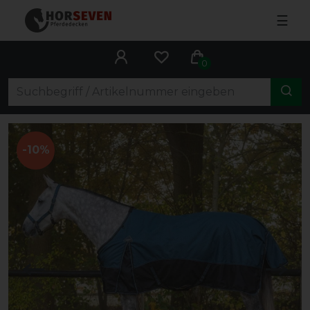
☰
0
-10%