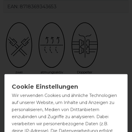
EAN:
8718369343653
zwei
atmungsaktiv
Doppelter
Kreuzgurte
Frontverschluss
Wir verwenden Cookies und ähnliche Technologien
auf unserer Website, um Inhalte und Anzeigen zu
personalisieren, Medien von Drittanbietern
einzubinden und Zugriffe zu analysieren. Dabei
verarbeiten wir personenbezogene Daten (z.B.
deine IP-Adresse). Die Datenverarbeitung erfolgt