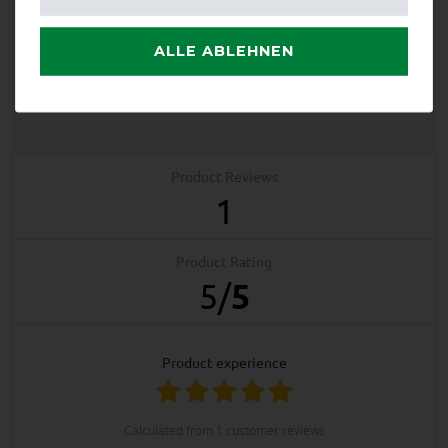
EXCELLENT
ALLE ABLEHNEN
QHP Turnoutdecke 1200D
Collection 50gr - Weinrot,
145
Product Reviews
1
Product Rating
5
/
5
product experience
calculated from 1 customer reviews