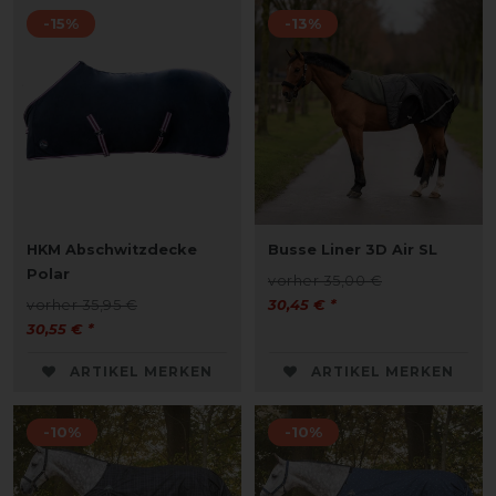
-15%
-13%
HKM Abschwitzdecke
Busse Liner 3D Air SL
Polar
vorher 35,00 €
vorher 35,95 €
30,45 € *
30,55 € *
ARTIKEL MERKEN
ARTIKEL MERKEN
-10%
-10%