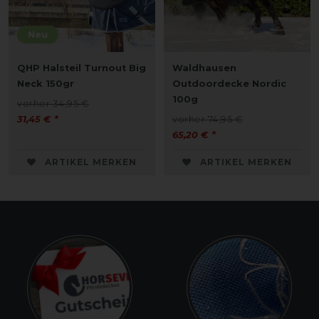
Neu
QHP Halsteil Turnout Big
Waldhausen
Neck 150gr
Outdoordecke Nordic
100g
vorher 34,95 €
31,45 € *
vorher 74,95 €
65,20 € *
ARTIKEL MERKEN
ARTIKEL MERKEN