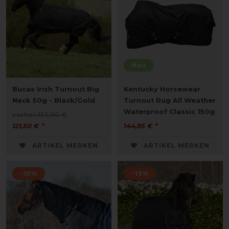
Neu
Bucas Irish Turnout Big
Kentucky Horsewear
Neck 50g - Black/Gold
Turnout Rug All Weather
Waterproof Classic 150g
vorher 135,00 €
121,50 € *
144,95 € *
ARTIKEL MERKEN
ARTIKEL MERKEN
-10%
-13%