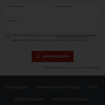
VORNAME
NACHNAME
Newsletter
E-MAIL **
Honig
Hiermit bestätige ich, dass ich die
Daten­schutz­erklärung
gelesen
habe. Meine Einwilligung kann ich jederzeit widerrufen.**
ABONNIEREN
** Hierbei handelt es sich um ein Pflichtfeld.
Impressum
Daten­schutz­erklärung
AGB
Widerrufs­recht
Widerrufs­formular