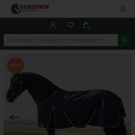
☰
0
-10%