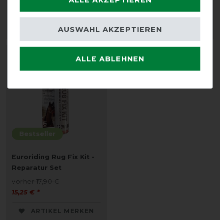
3,10 € *
vorher 120,00 €
108,00 € *
AUSWAHL AKZEPTIEREN
ARTIKEL MERKEN
ARTIKEL MERKEN
-15%
ALLE ABLEHNEN
Bestseller
Euroriding Rug Fix Kit -
Reparatur Set
vorher 17,90 €
15,25 € *
ARTIKEL MERKEN