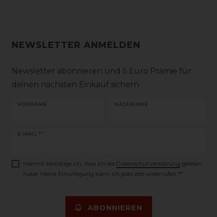
NEWSLETTER ANMELDEN
Newsletter abonnieren und 5 Euro Prämie für
deinen nächsten Einkauf sichern
VORNAME
NACHNAME
Newsletter
E-MAIL **
Honig
Hiermit bestätige ich, dass ich die
Daten­schutz­erklärung
gelesen
habe. Meine Einwilligung kann ich jederzeit widerrufen.**
ABONNIEREN