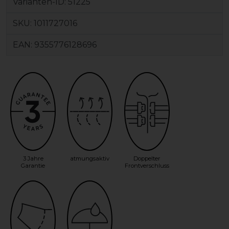
Varianten-ID:
51225
SKU:
1011727016
EAN:
9355776128696
3 Jahre
atmungsaktiv
Doppelter
Garantie
Frontverschluss