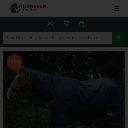
☰
0
-20%