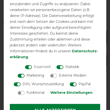
DETAILS ZUR PRODUKTSICHERHEIT
einzubinden und Zugriffe zu analysieren. Dabei
verarbeiten wir personenbezogene Daten (z.B.
deine IP-Adresse). Die Datenverarbeitung erfolgt
Das perfekte Zubehör für dich
erst nach dem Setzen der Cookies und kann mit
deiner Einwilligung oder aufgrund berechtigten
Interesses geschehen. Du kannst deine
-10%
-10%
Zustimmung erteilen oder ablehnen und diese
jederzeit ändern oder widerrufen. Weitere
Informationen findest du in unserer
Daten­schutz­
erklärung
.
Essenziell
Statistik
Marketing
Externe Medien
DHL Wunschzustellung
PayPal
Weatherbeeta
Weatherbeeta 1200D
Funktional
Weitere Einstellungen
Bauchgurt-Schnallen 6er
Breite Lasche
Set
Transportgamaschen
4er-Set
vorher 3,45 €
ALLE AKZEPTIEREN