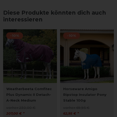
Diese Produkte könnten dich auch
interessieren
-10%
-10%
Weatherbeeta Comfitec
Horseware Amigo
Plus Dynamic II Detach-
Ripstop Insulator Pony
A-Neck Medium
Stable 100g
vorher 230,00 €
vorher 69,95 €
207,00 € *
62,95 € *