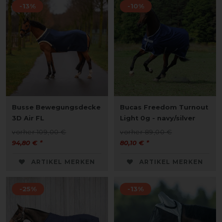
-13%
-10%
Busse Bewegungsdecke
Bucas Freedom Turnout
3D Air FL
Light 0g - navy/silver
vorher 109,00 €
vorher 89,00 €
94,80 € *
80,10 € *
ARTIKEL MERKEN
ARTIKEL MERKEN
-25%
-13%