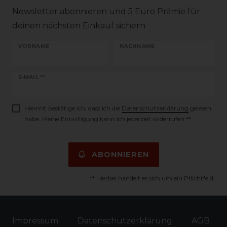
Newsletter abonnieren und 5 Euro Prämie für
deinen nächsten Einkauf sichern
VORNAME
NACHNAME
Newsletter
E-MAIL **
Honig
Hiermit bestätige ich, dass ich die
Daten­schutz­erklärung
gelesen
habe. Meine Einwilligung kann ich jederzeit widerrufen.**
ABONNIEREN
** Hierbei handelt es sich um ein Pflichtfeld.
Impressum
Daten­schutz­erklärung
AGB