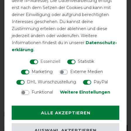
deine IP-Adresse). Die Datenverarbeitung erfolgt
erst nach dem Setzen der Cookies und kann mit
deiner Einwilligung oder aufgrund berechtigten
LATEST REVIEWS
Interesses geschehen. Du kannst deine
24.01.2026
Zustimmung erteilen oder ablehnen und diese
Die Decke passt super für meine kleine ca 160 große
jederzeit ändern oder widerrufen. Weitere
warmblutstute.
Informationen findest du in unserer
Daten­schutz­
erklärung
.
07.03.2024
Essenziell
Statistik
Eindruck der Decke gut. Sehr leicht! Zu den Funktionen
kann ich noch nichts sagen, da sie noch unbenutzt ist
Marketing
Externe Medien
DHL Wunschzustellung
PayPal
DETAILS ZUR PRODUKTSICHERHEIT
Funktional
Weitere Einstellungen
ALLE AKZEPTIEREN
Das perfekte Zubehör für dich
AUSWAHL AKZEPTIEREN