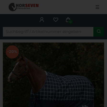
☰
0
-20%