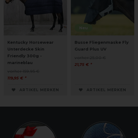
Neu
Kentucky Horsewear
Busse Fliegenmaske Fly
Unterdecke Skin
Guard Plus UV
Friendly 300g -
vorher 25,00 €
marineblau
21,75 € *
vorher 159,95 €
119,95 € *
ARTIKEL MERKEN
ARTIKEL MERKEN