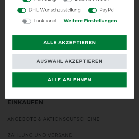
WASCHSERVICE
DHL Wunschzustellung
PayPal
Funktional
Weitere Einstellungen
REPARATUR
BESTICKUNG
ALLE AKZEPTIEREN
RÜCKSENDUNG
AUSWAHL AKZEPTIEREN
BATTERIEENTSORGUNG
ALLE ABLEHNEN
EINKAUFEN
ANGEBOTE & AKTIONSGUTSCHEINE
ZAHLUNG UND VERSAND