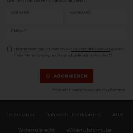
deinen nächsten Einkauf sichern
VORNAME
NACHNAME
Newsletter
E-MAIL **
Honig
Hiermit bestätige ich, dass ich die
Daten­schutz­erklärung
gelesen
habe. Meine Einwilligung kann ich jederzeit widerrufen.**
ABONNIEREN
** Hierbei handelt es sich um ein Pflichtfeld.
Impressum
Daten­schutz­erklärung
AGB
Widerrufs­recht
Widerrufs­formular