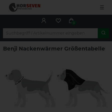
☰
0
Benji Nackenwärmer Größentabelle