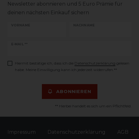
Newsletter abonnieren und 5 Euro Prämie für
deinen nächsten Einkauf sichern
VORNAME
NACHNAME
Newsletter
E-MAIL **
Honig
Hiermit bestätige ich, dass ich die
Daten­schutz­erklärung
gelesen
habe. Meine Einwilligung kann ich jederzeit widerrufen.**
ABONNIEREN
** Hierbei handelt es sich um ein Pflichtfeld.
Impressum
Daten­schutz­erklärung
AGB