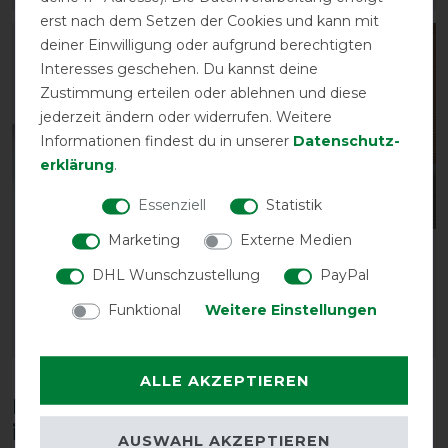
erst nach dem Setzen der Cookies und kann mit
deiner Einwilligung oder aufgrund berechtigten
Interesses geschehen. Du kannst deine
Zustimmung erteilen oder ablehnen und diese
jederzeit ändern oder widerrufen. Weitere
Informationen findest du in unserer
Daten­schutz­
erklärung
.
Essenziell
Statistik
Marketing
Externe Medien
Sunride Halsteil 250g
Sunride Unterdecke
DHL Wunschzustellung
PayPal
(1200D)
300g
39,85 € *
59,90 € *
Funktional
Weitere Einstellungen
ARTIKEL MERKEN
ARTIKEL MERKEN
ALLE AKZEPTIEREN
Diese Produkte könnten dich auch
interessieren
AUSWAHL AKZEPTIEREN