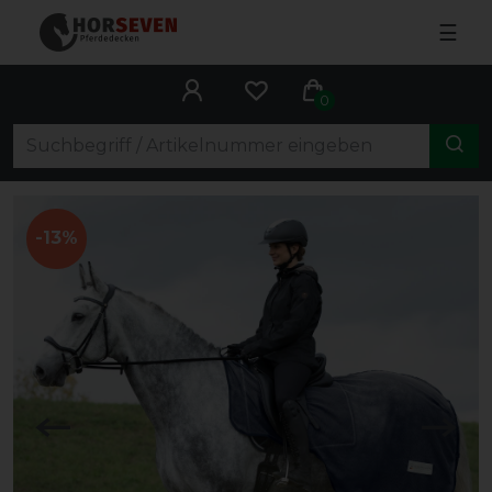
☰
0
-13%