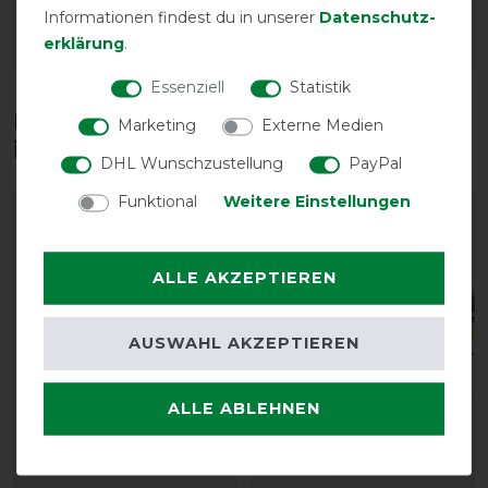
28,65 € *
73,90 € *
Informationen findest du in unserer
Daten­schutz­
erklärung
.
ARTIKEL MERKEN
ARTIKEL MERKEN
Essenziell
Statistik
Diese Produkte könnten dich auch
Marketing
Externe Medien
interessieren
DHL Wunschzustellung
PayPal
Funktional
Weitere Einstellungen
-10%
-13%
ALLE AKZEPTIEREN
AUSWAHL AKZEPTIEREN
ALLE ABLEHNEN
QHP Widerristschützer -
Busse Longierdecke FLY
onesize
vorher 24,85 €