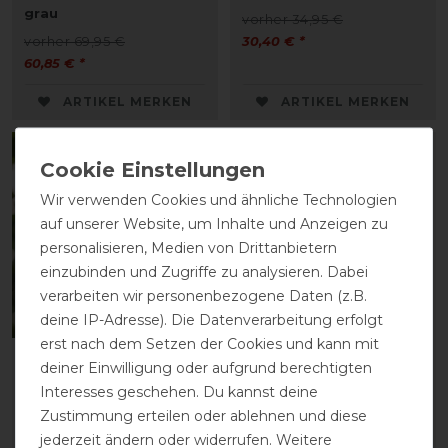
grau
vorher 34,95 €
vorher 69,95 €
30,40 € *
60,85 € *
ARTIKEL MERKEN
ARTIKEL MERKEN
-13%
-13%
Wir verwenden Cookies und ähnliche Technologien
auf unserer Website, um Inhalte und Anzeigen zu
personalisieren, Medien von Drittanbietern
einzubinden und Zugriffe zu analysieren. Dabei
verarbeiten wir personenbezogene Daten (z.B.
deine IP-Adresse). Die Datenverarbeitung erfolgt
erst nach dem Setzen der Cookies und kann mit
Waldhausen Premium
Waldhausen Comfort
deiner Einwilligung oder aufgrund berechtigten
Fliegenmaske 3 in 1 -
Transportgamasche -
Interesses geschehen. Du kannst deine
schwarz
grau
Zustimmung erteilen oder ablehnen und diese
vorher 32,95 €
vorher 84,95 €
jederzeit ändern oder widerrufen. Weitere