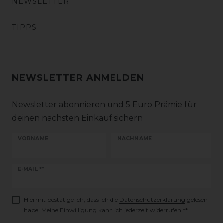
NEWSLETTER
TIPPS
NEWSLETTER ANMELDEN
Newsletter abonnieren und 5 Euro Prämie für
deinen nächsten Einkauf sichern
VORNAME
NACHNAME
Newsletter
E-MAIL **
Honig
Hiermit bestätige ich, dass ich die
Daten­schutz­erklärung
gelesen
habe. Meine Einwilligung kann ich jederzeit widerrufen.**