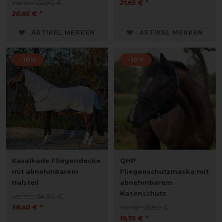
vorher 22,90 €
21,65 € *
20,65 € *
ARTIKEL MERKEN
ARTIKEL MERKEN
-10%
-10%
Kavalkade Fliegendecke
QHP
mit abnehmbarem
Fliegenschutzmaske mit
Halsteil
abnehmbarem
Nasenschutz
vorher 64,90 €
58,40 € *
vorher 21,90 €
19,75 € *