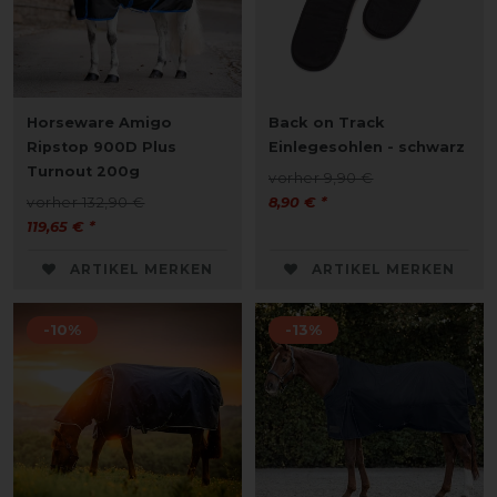
Horseware Amigo
Back on Track
Ripstop 900D Plus
Einlegesohlen - schwarz
Turnout 200g
vorher 9,90 €
vorher 132,90 €
8,90 € *
119,65 € *
ARTIKEL MERKEN
ARTIKEL MERKEN
-10%
-13%