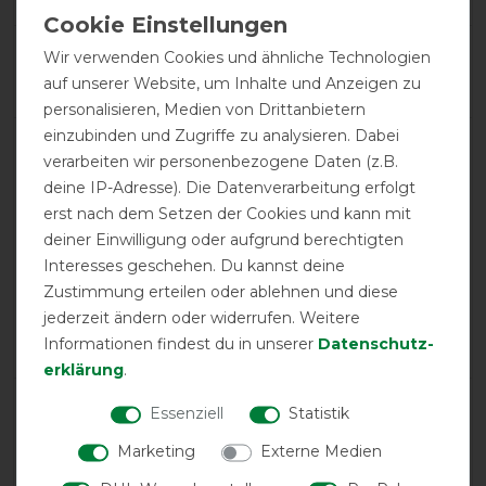
Product Rating
Wir verwenden Cookies und ähnliche Technologien
4.5
/
5
auf unserer Website, um Inhalte und Anzeigen zu
personalisieren, Medien von Drittanbietern
einzubinden und Zugriffe zu analysieren. Dabei
product experience
verarbeiten wir personenbezogene Daten (z.B.
deine IP-Adresse). Die Datenverarbeitung erfolgt
erst nach dem Setzen der Cookies und kann mit
calculated from 2 customer reviews
deiner Einwilligung oder aufgrund berechtigten
Interesses geschehen. Du kannst deine
Positive
100%
Zustimmung erteilen oder ablehnen und diese
Neutral
0%
jederzeit ändern oder widerrufen. Weitere
Negative
0%
Informationen findest du in unserer
Daten­schutz­
erklärung
.
LATEST REVIEWS
Essenziell
Statistik
13.06.2024
Marketing
Externe Medien
Wie beschrieben