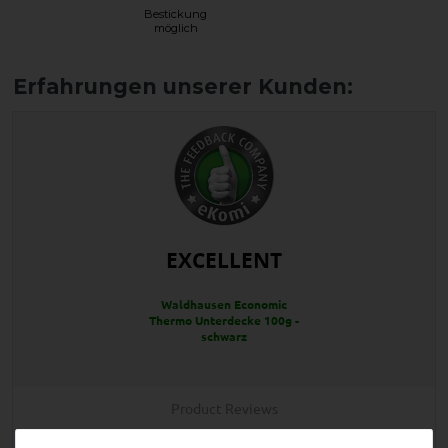
Bestickung
möglich
EXCELLENT
Waldhausen Economic
Thermo Unterdecke 100g -
schwarz
Product Reviews
2