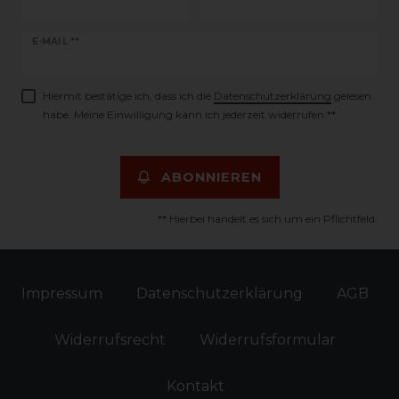
Newsletter
E-MAIL **
Honig
Hiermit bestätige ich, dass ich die
Daten­schutz­erklärung
gelesen
habe. Meine Einwilligung kann ich jederzeit widerrufen.**
ABONNIEREN
** Hierbei handelt es sich um ein Pflichtfeld.
Impressum
Daten­schutz­erklärung
AGB
Widerrufs­recht
Widerrufs­formular
Kontakt