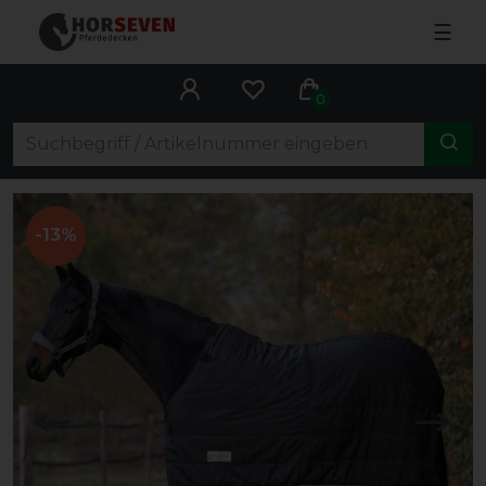
☰
0
-13%