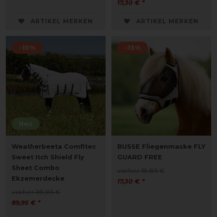
17,30 € *
ARTIKEL MERKEN
ARTIKEL MERKEN
-10%
-13%
Neu
Weatherbeeta Comfitec
BUSSE Fliegenmaske FLY
Sweet Itch Shield Fly
GUARD FREE
Sheet Combo
vorher 19,85 €
Ekzemerdecke
17,30 € *
vorher 99,95 €
89,95 € *