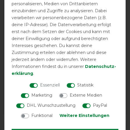
personalisieren, Medien von Drittanbietern
13.04.2025
einzubinden und Zugriffe zu analysieren. Dabei
Wir sind zufrieden. Der Stoff ist sehr dünn. Dies hat den
verarbeiten wir personenbezogene Daten (z.B.
Vorteil, dass er leicht ist im Vergleich zuanderen Decken
deine IP-Adresse). Die Datenverarbeitung erfolgt
. Bei Hitze ist das sicher auch vorteilhaft, da alle Decken
erst nach dem Setzen der Cookies und kann mit
aus Polyester sind. Allerdings befürchten wir, dass die
deiner Einwilligung oder aufgrund berechtigten
Decken schneller ausreissen. Die Passform ist
Interesses geschehen. Du kannst deine
zufriedenstellend. Unser Pferd benötigt allerdings eher
Zustimmung erteilen oder ablehnen und diese
eine Zwischengrösse (zw. 125 und 135), die es nicht gibt.
jederzeit ändern oder widerrufen. Weitere
Von Horseven wird angeboten, Änderungen
Informationen findest du in unserer
Daten­schutz­
vorzunehmen. Das könnte hilfreich sein, haben wir aber
erklärung
.
noch nicht abschliessend entschieden.
Essenziell
Statistik
07.04.2025
Marketing
Externe Medien
Passt gut, lässt sich gut waschen . Die Haare bleiben
nicht so hängen.
DHL Wunschzustellung
PayPal
Funktional
Weitere Einstellungen
DETAILS ZUR PRODUKTSICHERHEIT