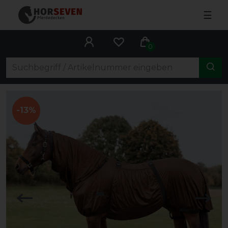
☰
0
-13%