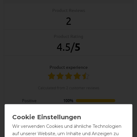
Product Reviews
2
Product Rating
4.5
/
5
product experience
calculated from 2 customer reviews
Positive
100%
Neutral
0%
Negative
0%
Wir verwenden Cookies und ähnliche Technologien
auf unserer Website, um Inhalte und Anzeigen zu
LATEST REVIEWS