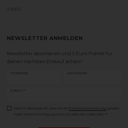
TIPPS
NEWSLETTER ANMELDEN
Newsletter abonnieren und 5 Euro Prämie für
deinen nächsten Einkauf sichern
VORNAME
NACHNAME
Newsletter
E-MAIL **
Honig
Hiermit bestätige ich, dass ich die
Daten­schutz­erklärung
gelesen
habe. Meine Einwilligung kann ich jederzeit widerrufen.**