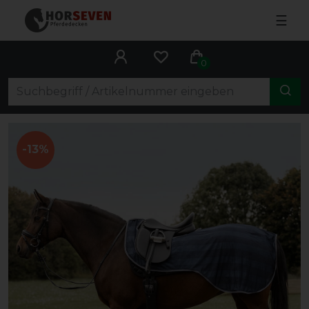
☰
0
-13%