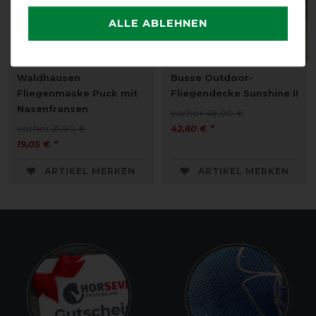
ALLE ABLEHNEN
Waldhausen
Busse Outdoor-
Fliegenmaske Puck mit
Fliegendecke Sunshine II
Nasenfransen
vorher 49,00 €
vorher 21,90 €
42,60 € *
19,05 € *
ARTIKEL MERKEN
ARTIKEL MERKEN