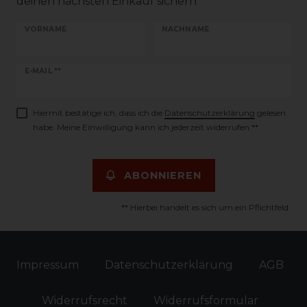
deinen nächsten Einkauf sichern
VORNAME
NACHNAME
Newsletter
E-MAIL **
Honig
Hiermit bestätige ich, dass ich die
Daten­schutz­erklärung
gelesen
habe. Meine Einwilligung kann ich jederzeit widerrufen.**
ABONNIEREN
** Hierbei handelt es sich um ein Pflichtfeld.
Impressum
Daten­schutz­erklärung
AGB
Widerrufs­recht
Widerrufs­formular