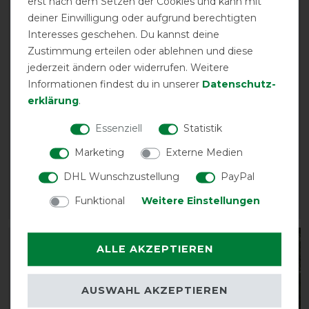
erst nach dem Setzen der Cookies und kann mit
deiner Einwilligung oder aufgrund berechtigten
Interesses geschehen. Du kannst deine
Zustimmung erteilen oder ablehnen und diese
jederzeit ändern oder widerrufen. Weitere
Informationen findest du in unserer
Daten­schutz­
erklärung
.
Waldhausen Halfter
Eskadron Classic Sports
Essenziell
Statistik
Cozy
26 Regular Panic Hook
Strick
vorher 21,90 €
Marketing
Externe Medien
19,05 € *
vorher 12,90 €
DHL Wunschzustellung
PayPal
10,35 € *
Funktional
Weitere Einstellungen
ARTIKEL MERKEN
ARTIKEL MERKEN
-13%
-13%
ALLE AKZEPTIEREN
AUSWAHL AKZEPTIEREN