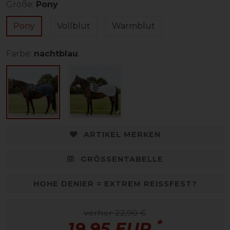
Größe:
Pony
Pony
Vollblut
Warmblut
Farbe:
nachtblau
ARTIKEL MERKEN
GRÖSSENTABELLE
HOHE DENIER = EXTREM REISSFEST?
vorher 22,90 €
*
19,95 EUR