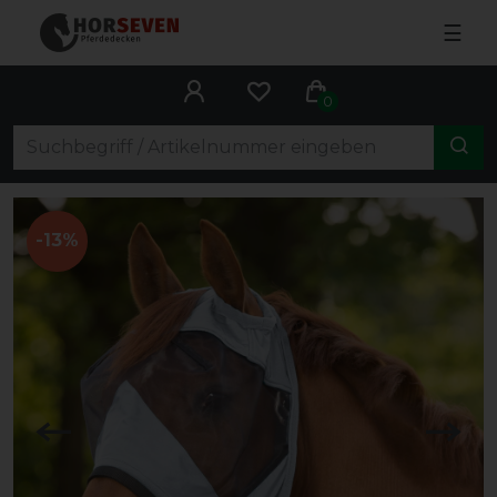
☰
0
-13%