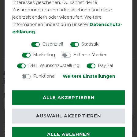
Interesses geschehen. Du kannst deine
Waldhausen Safe-Gum
Waldhausen Health +
Zustimmung erteilen oder ablehnen und diese
für T-Verschlüsse -
Care Hot & Cold
jederzeit ändern oder widerrufen. Weitere
silbergrau - 6 Stück
Gamasche
Informationen findest du in unserer
Daten­schutz­
vorher 12,90 €
vorher 27,95 €
erklärung
.
11,25 € *
24,30 € *
6
Stück
Essenziell
Statistik
ARTIKEL MERKEN
ARTIKEL MERKEN
Marketing
Externe Medien
DHL Wunschzustellung
PayPal
Diese Produkte könnten dich auch
Funktional
Weitere Einstellungen
interessieren
ALLE AKZEPTIEREN
-20%
AUSWAHL AKZEPTIEREN
ALLE ABLEHNEN