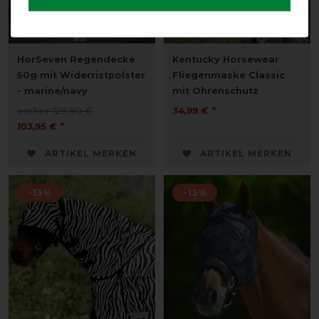
HorSeven Regendecke
Kentucky Horsewear
50g mit Widerristpolster
Fliegenmaske Classic
- marine/navy
mit Ohrenschutz
vorher 129,90 €
34,99 € *
103,95 € *
ARTIKEL MERKEN
ARTIKEL MERKEN
-13%
-13%