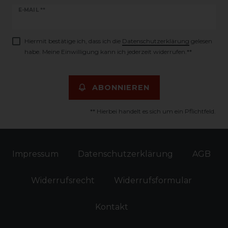
Newsletter
E-MAIL **
Honig
Hiermit bestätige ich, dass ich die
Daten­schutz­erklärung
gelesen
habe. Meine Einwilligung kann ich jederzeit widerrufen.**
ABONNIEREN
** Hierbei handelt es sich um ein Pflichtfeld.
Impressum
Daten­schutz­erklärung
AGB
Widerrufs­recht
Widerrufs­formular
Kontakt