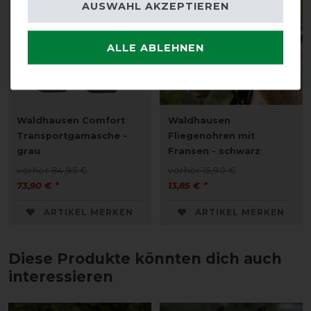
AUSWAHL AKZEPTIEREN
ALLE ABLEHNEN
Waldhausen Comfort
Waldhausen
Transportgamasche -
Fliegenohren mit
grau
Fransen - schwarz
vorher 84,95 €
vorher 15,90 €
73,90 € *
13,85 € *
ARTIKEL MERKEN
ARTIKEL MERKEN
Diese Produkte könnten dich auch
interessieren