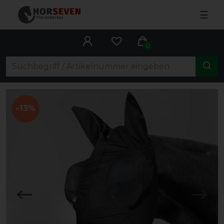
☰
0
-13%