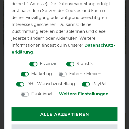
deine IP-Adresse). Die Datenverarbeitung erfolgt
-13%
-13%
erst nach dem Setzen der Cookies und kann mit
deiner Einwilligung oder aufgrund berechtigten
Interesses geschehen. Du kannst deine
Zustimmung erteilen oder ablehnen und diese
jederzeit ändern oder widerrufen. Weitere
Informationen findest du in unserer
Daten­schutz­
erklärung
.
Essenziell
Statistik
Waldhausen Comfort
Waldhausen Comfort
Fleece-Fliegendecke -
Regen-Fliegendecke -
Marketing
Externe Medien
grau
grau
DHL Wunschzustellung
PayPal
vorher 59,95 €
vorher 69,95 €
Funktional
Weitere Einstellungen
52,15 € *
60,85 € *
ARTIKEL MERKEN
ARTIKEL MERKEN
ALLE AKZEPTIEREN
-13%
-13%