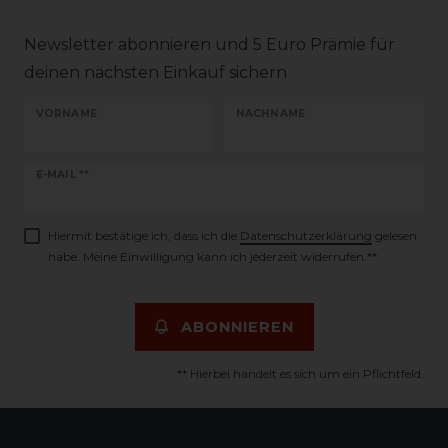
Newsletter abonnieren und 5 Euro Prämie für
deinen nächsten Einkauf sichern
VORNAME
NACHNAME
Newsletter
E-MAIL **
Honig
Hiermit bestätige ich, dass ich die
Daten­schutz­erklärung
gelesen
habe. Meine Einwilligung kann ich jederzeit widerrufen.**
ABONNIEREN
** Hierbei handelt es sich um ein Pflichtfeld.