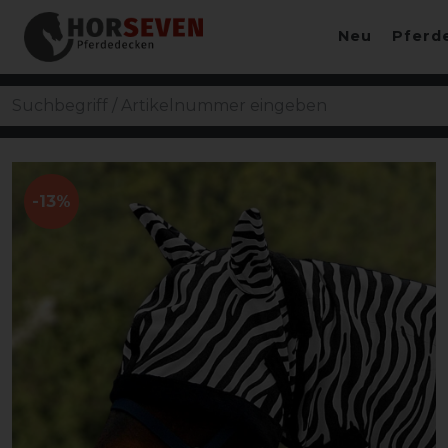
Neu
Pferd
-13%