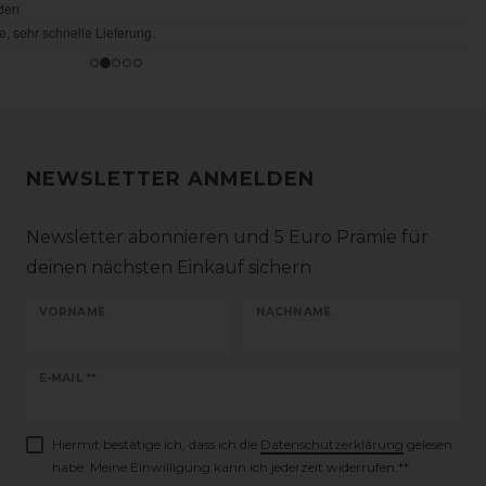
NEWSLETTER ANMELDEN
Newsletter abonnieren und 5 Euro Prämie für
deinen nächsten Einkauf sichern
VORNAME
NACHNAME
Newsletter
E-MAIL **
Honig
Hiermit bestätige ich, dass ich die
Daten­schutz­erklärung
gelesen
habe. Meine Einwilligung kann ich jederzeit widerrufen.**