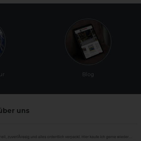
ur
Blog
über uns