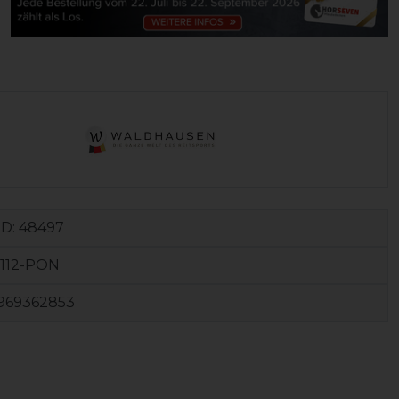
ID:
48497
0112-PON
969362853