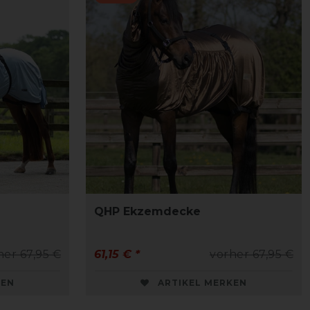
QHP Ekzemdecke
her 67,95 €
61,15 € *
vorher 67,95 €
KEN
ARTIKEL MERKEN