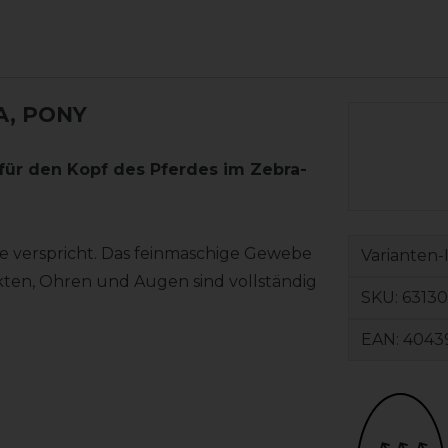
A, PONY
für den Kopf des Pferdes im Zebra-
ie verspricht. Das feinmaschige Gewebe
Varianten-
kten, Ohren und Augen sind vollständig
SKU:
6313
EAN:
4043