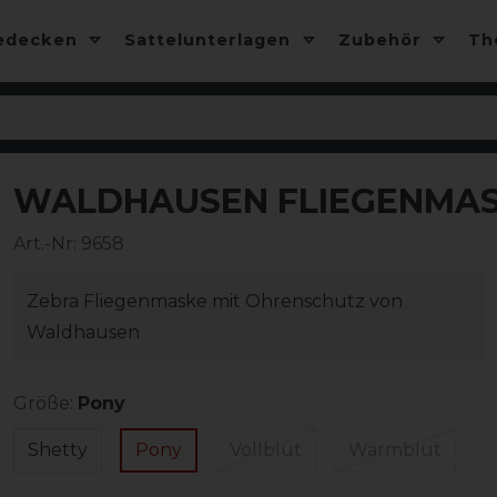
edecken
Sattelunterlagen
Zubehör
T
WALDHAUSEN FLIEGENMA
Art.-Nr:
9658
Zebra Fliegenmaske mit Ohrenschutz von
Waldhausen
Größe:
Pony
Shetty
Pony
Vollblut
Warmblut