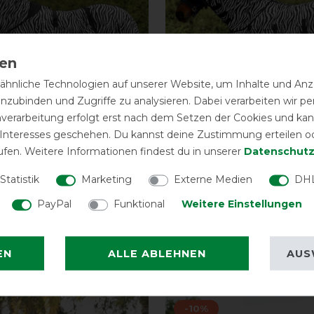
hnliche Technologien auf unserer Website, um Inhalte und Anze
inzubinden und Zugriffe zu analysieren. Dabei verarbeiten wir 
nverarbeitung erfolgt erst nach dem Setzen der Cookies und kann
 Interesses geschehen. Du kannst deine Zustimmung erteilen o
ufen. Weitere Informationen findest du in unserer
Daten­schutz
en Ekzemdecke Zebra
Waldhausen Fliegend
Statistik
Marketing
Externe Medien
DHL
vorher 99,95 €
43,45 € *
vor
PayPal
Funktional
Weitere Einstellungen
ARTIKEL MERKEN
ARTIKEL MER
EN
ALLE ABLEHNEN
AUS
eressieren
-10%