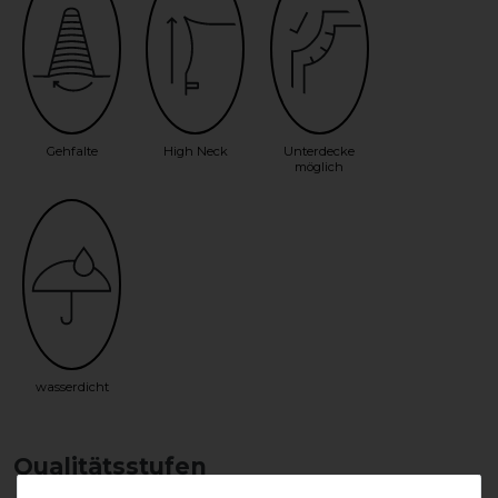
Gehfalte
High Neck
Unterdecke
möglich
wasserdicht
Qualitätsstufen