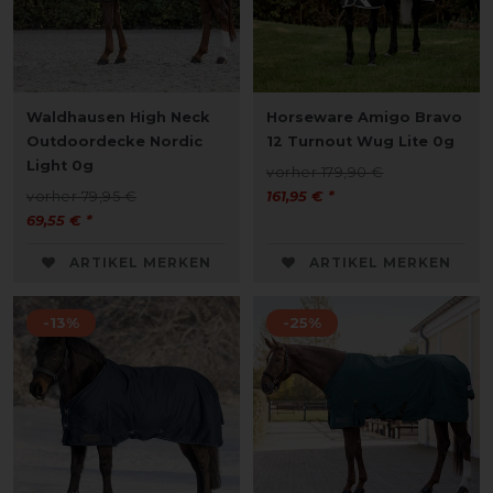
Waldhausen High Neck
Horseware Amigo Bravo
Outdoordecke Nordic
12 Turnout Wug Lite 0g
Light 0g
vorher 179,90 €
vorher 79,95 €
161,95 € *
69,55 € *
ARTIKEL MERKEN
ARTIKEL MERKEN
-13%
-25%