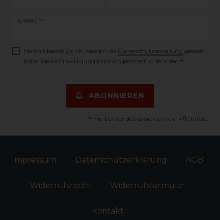
Newsletter
E-MAIL **
Honig
Hiermit bestätige ich, dass ich die
Daten­schutz­erklärung
gelesen
habe. Meine Einwilligung kann ich jederzeit widerrufen.**
ABONNIEREN
** Hierbei handelt es sich um ein Pflichtfeld.
Impressum
Daten­schutz­erklärung
AGB
Widerrufs­recht
Widerrufs­formular
Kontakt