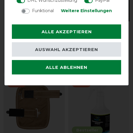
DHL Wunschzustellung
PayPal
Funktional
Weitere Einstellungen
Neu
Waldhausen
Waldhausen Stay-Clean
ALLE AKZEPTIEREN
Brusterweiterung, Arctic
Inlay, 3-er Pack
Decken
vorher 11,90 €
AUSWAHL AKZEPTIEREN
vorher 14,90 €
10,35 € *
13,00 € *
ALLE ABLEHNEN
ARTIKEL MERKEN
ARTIKEL MERKEN
-13%
-10%
Bestseller