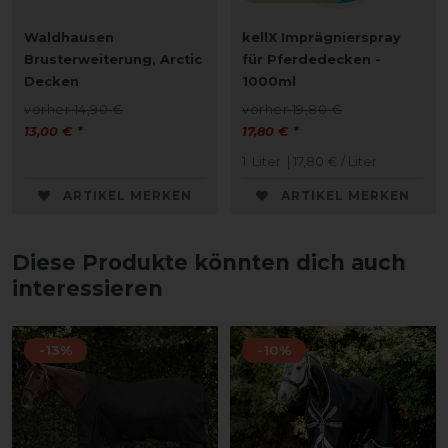
Waldhausen
kellX Imprägnierspray
Brusterweiterung, Arctic
für Pferdedecken -
Decken
1000ml
vorher 14,90 €
vorher 19,80 €
13,00 € *
17,80 € *
1
Liter
| 17,80 € / Liter
ARTIKEL MERKEN
ARTIKEL MERKEN
Diese Produkte könnten dich auch
interessieren
-13%
-10%