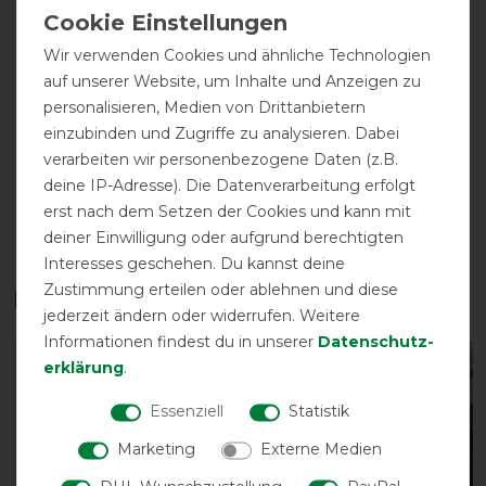
Wir verwenden Cookies und ähnliche Technologien
auf unserer Website, um Inhalte und Anzeigen zu
personalisieren, Medien von Drittanbietern
einzubinden und Zugriffe zu analysieren. Dabei
verarbeiten wir personenbezogene Daten (z.B.
Reißfestigkeit
Wasserdichtigkeit
deine IP-Adresse). Die Datenverarbeitung erfolgt
erst nach dem Setzen der Cookies und kann mit
DETAILS ZUR PRODUKTSICHERHEIT
deiner Einwilligung oder aufgrund berechtigten
Interesses geschehen. Du kannst deine
Zustimmung erteilen oder ablehnen und diese
Das perfekte Zubehör für dich
jederzeit ändern oder widerrufen. Weitere
Informationen findest du in unserer
Daten­schutz­
erklärung
.
-13%
-13%
Essenziell
Statistik
Marketing
Externe Medien