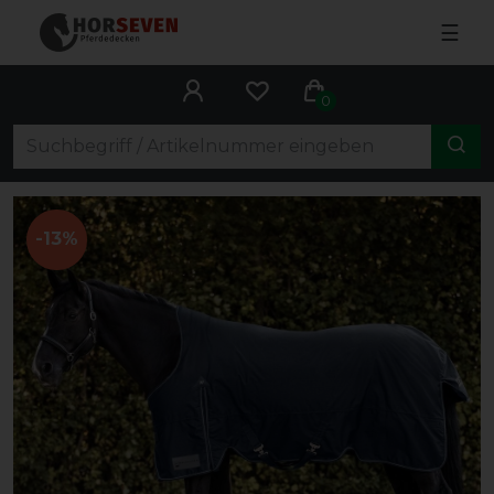
☰
0
-13%