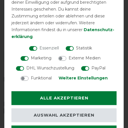
deiner Einwilligung oder aufgrund berechtigten
Interesses geschehen. Du kannst deine
Zustimmung erteilen oder ablehnen und diese
jederzeit ändern oder widerrufen. Weitere
Reißfestigkeit
Wasserdichtigkeit
Informationen findest du in unserer
Daten­schutz­
erklärung
.
Essenziell
Statistik
DETAILS ZUR PRODUKTSICHERHEIT
Marketing
Externe Medien
DHL Wunschzustellung
PayPal
Funktional
Weitere Einstellungen
Das perfekte Zubehör für dich
ALLE AKZEPTIEREN
Diese Produkte könnten dich auch
interessieren
AUSWAHL AKZEPTIEREN