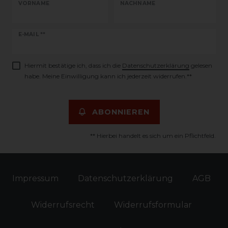
VORNAME
NACHNAME
Newsletter
E-MAIL **
Honig
Hiermit bestätige ich, dass ich die
Daten­schutz­erklärung
gelesen
habe. Meine Einwilligung kann ich jederzeit widerrufen.**
ABONNIEREN
** Hierbei handelt es sich um ein Pflichtfeld.
Impressum
Daten­schutz­erklärung
AGB
Widerrufs­recht
Widerrufs­formular