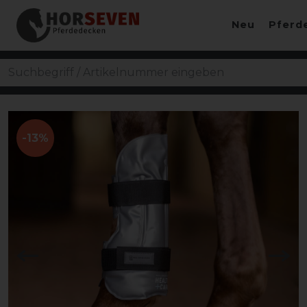
Neu
Pferd
-13%