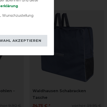
der ablehnen und diese
­erklärung
.
 Wunschzustellung
-13%
WAHL AKZEPTIEREN
ohlen -
Waldhausen Schabracken
Tasche
her 9,90 €
34,75 € *
vorher 39,95 €