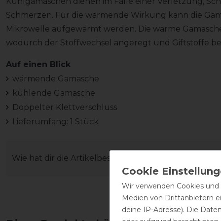
Kühlgamaschen dienen im Falle einer Verletzung, Sc
Schmerzen. Für die wärmende Wirkung kann die Gama
Mikrowelle aufgewärmt werden. Die warme Gamasche 
wodurch der Stoffwechsel angeregt und Giftstoffe be
Auf einen Blick
wärmende Gamasche
kühlende Gamasche
Doppelter Klettverschluss
Lieferumfang: 1 Stück
Wie hat dir die Artikelbeschreibung gefallen?
Wir verwenden Cookies und ä
Medien von Drittanbietern e
deine IP-Adresse). Die Date