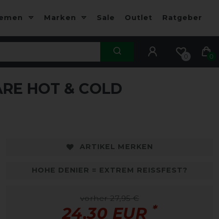
hemen
Marken
Sale
Outlet
Ratgeber
0
0
RE HOT & COLD
-13%
-
ARTIKEL MERKEN
HOHE DENIER = EXTREM REISSFEST?
vorher 27,95 €
*
24,30 EUR