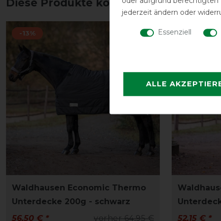
oder aufgrund berechtigten
Diese Produkte könnten dich auch int
jederzeit ändern oder widerr
Essenziell
-13%
-13%
ALLE AKZEPTIER
Waldhausen Economic Thermo
Waldhaus
Unterdecke 200g - schwarz
Unterdeck
56,50 € *
vorher 64,95 €
52,15 € *