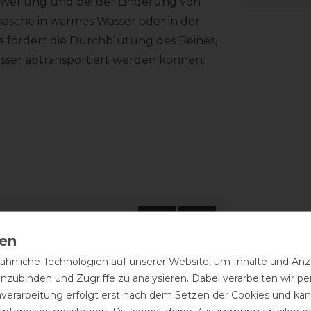
hwellung und bei der Linderung von
sche in warmes Wasser oder in der
fördert die Durchblutung des Beines,
sser abtransportiert werden können.
hnliche Technologien auf unserer Website, um Inhalte und Anze
inzubinden und Zugriffe zu analysieren. Dabei verarbeiten wir 
nverarbeitung erfolgt erst nach dem Setzen der Cookies und kann