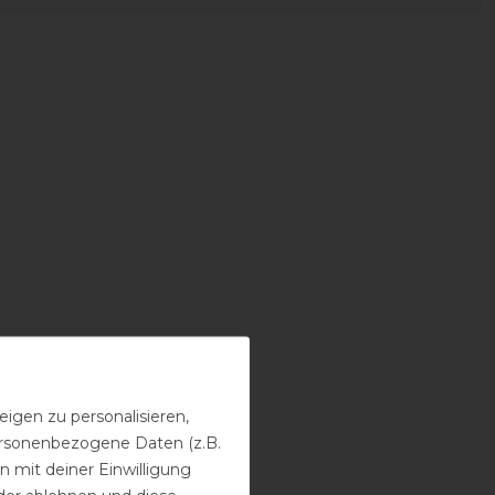
igen zu personalisieren,
personenbezogene Daten (z.B.
 mit deiner Einwilligung