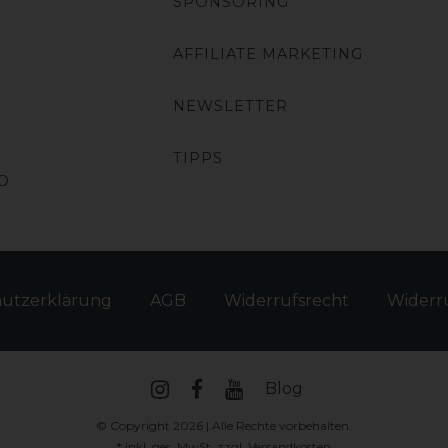
SPONSORING
AFFILIATE MARKETING
NEWSLETTER
TIPPS
O
hutz­erklärung
AGB
Widerrufs­recht
Widerru
Blog
© Copyright 2026 | Alle Rechte vorbehalten.
* inkl. ges. MwSt. zzgl.
Versandkosten