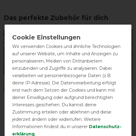
Das perfekte Zubehör für dich
-13%
-13%
Wir verwenden Cookies und ähnliche Technologien
auf unserer Website, um Inhalte und Anzeigen zu
personalisieren, Medien von Drittanbietern
einzubinden und Zugriffe zu analysieren. Dabei
verarbeiten wir personenbezogene Daten (z.B.
deine IP-Adresse). Die Datenverarbeitung erfolgt
erst nach dem Setzen der Cookies und kann mit
deiner Einwilligung oder aufgrund berechtigten
Waldhausen
Waldhausen
Interesses geschehen. Du kannst deine
Outdoordecke Arctic
Outdoordecke Arctic
Zustimmung erteilen oder ablehnen und diese
Light 0g
Light 0g
jederzeit ändern oder widerrufen. Weitere
vorher 109,95 €
vorher 109,95 €
Informationen findest du in unserer
Daten­schutz­
95,65 € *
95,65 € *
erklärung
.