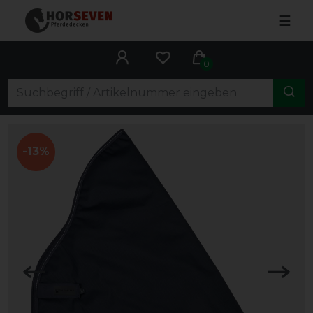
☰
0
-13%