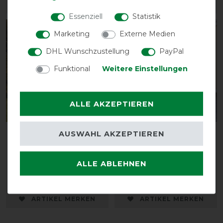
ARTIKEL MERKEN
ARTIKEL MERKEN
Essenziell
Statistik
-13%
-25%
Marketing
Externe Medien
DHL Wunschzustellung
PayPal
Funktional
Weitere Einstellungen
ALLE AKZEPTIEREN
Bestseller
AUSWAHL AKZEPTIEREN
Waldhausen
Waldhausen
Outdoordecke Arctic
Outdoordecke Arctic
50g
Light 0g
ALLE ABLEHNEN
vorher 109,95 €
vorher 109,95 €
95,65 € *
82,45 € *
ARTIKEL MERKEN
ARTIKEL MERKEN