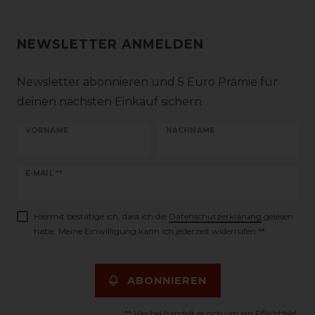
NEWSLETTER ANMELDEN
Newsletter abonnieren und 5 Euro Prämie für
deinen nächsten Einkauf sichern
VORNAME
NACHNAME
Newsletter
E-MAIL **
Honig
Hiermit bestätige ich, dass ich die
Daten­schutz­erklärung
gelesen
habe. Meine Einwilligung kann ich jederzeit widerrufen.**
ABONNIEREN
** Hierbei handelt es sich um ein Pflichtfeld.