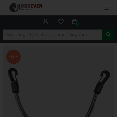
☰
0
-13%