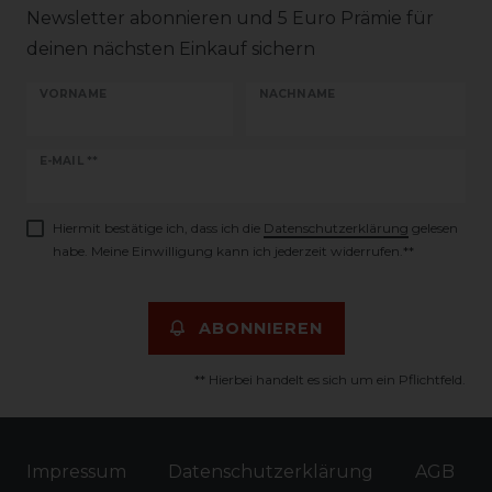
Newsletter abonnieren und 5 Euro Prämie für
deinen nächsten Einkauf sichern
VORNAME
NACHNAME
Newsletter
E-MAIL **
Honig
Hiermit bestätige ich, dass ich die
Daten­schutz­erklärung
gelesen
habe. Meine Einwilligung kann ich jederzeit widerrufen.**
ABONNIEREN
** Hierbei handelt es sich um ein Pflichtfeld.
Impressum
Daten­schutz­erklärung
AGB