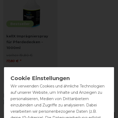
Bestseller
kellX Imprägnierspray
für Pferdedecken -
1000ml
vorher 19,80 €
17,80 € *
1
Liter
| 17,80 € / Liter
ARTIKEL MERKEN
Wir verwenden Cookies und ähnliche Technologien
auf unserer Website, um Inhalte und Anzeigen zu
Diese Produkte könnten dich auch
personalisieren, Medien von Drittanbietern
interessieren
einzubinden und Zugriffe zu analysieren. Dabei
verarbeiten wir personenbezogene Daten (z.B.
deine IP-Adresse). Die Datenverarbeitung erfolgt