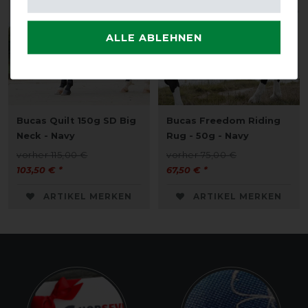
ALLE ABLEHNEN
Bucas Quilt 150g SD Big
Bucas Freedom Riding
Neck - Navy
Rug - 50g - Navy
vorher 115,00 €
vorher 75,00 €
103,50 € *
67,50 € *
ARTIKEL MERKEN
ARTIKEL MERKEN