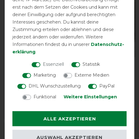
-10%
-13%
erst nach dem Setzen der Cookies und kann mit
deiner Einwilligung oder aufgrund berechtigten
Interesses geschehen. Du kannst deine
Zustimmung erteilen oder ablehnen und diese
jederzeit ändern oder widerrufen. Weitere
Informationen findest du in unserer
Daten­schutz­
erklärung
.
Essenziell
Statistik
Bucas Internal Surcingle
Waldhausen
- black/silver -
Regendecke mit
Marketing
Externe Medien
Bauchgurte
Kreuzgurten
DHL Wunschzustellung
PayPal
vorher 23,50 €
vorher 79,95 €
21,15 € *
69,55 € *
Funktional
Weitere Einstellungen
1
Paar
ARTIKEL MERKEN
ARTIKEL MERKEN
ALLE AKZEPTIEREN
-10%
-10%
AUSWAHL AKZEPTIEREN