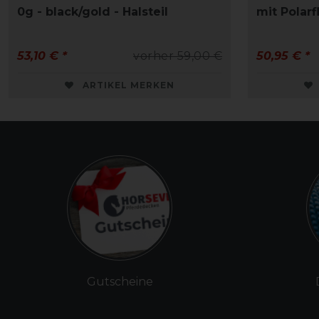
0g - black/gold - Halsteil
mit Polar
53,10 € *
vorher 59,00 €
50,95 € *
ARTIKEL MERKEN
Gutscheine