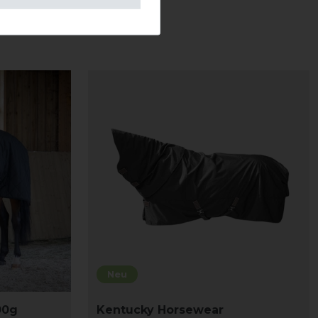
KEN
Neu
00g
Kentucky Horsewear