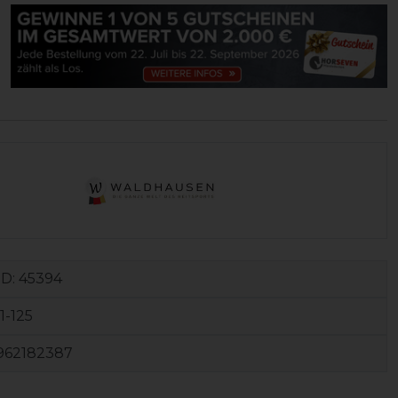
ID:
45394
1-125
962182387