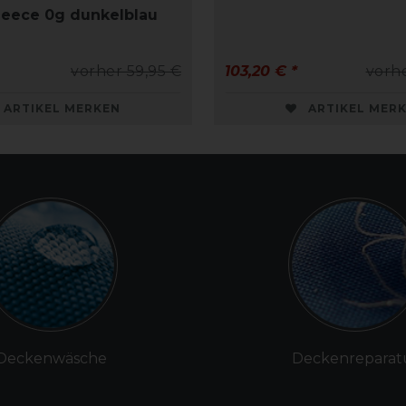
fleece 0g dunkelblau
vorher 59,95 €
103,20 € *
vorhe
ARTIKEL MERKEN
ARTIKEL MER
Deckenwäsche
Deckenreparat