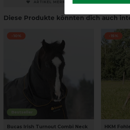
ARTIKEL MERKEN
Diese Produkte könnten dich auch int
-10%
-15%
Bestseller
Bucas Irish Turnout Combi Neck
HKM Fohle