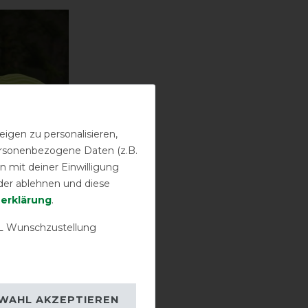
igen zu personalisieren,
personenbezogene Daten (z.B.
 mit deiner Einwilligung
der ablehnen und diese
­erklärung
.
 Wunschzustellung
erendecke
eon gelb
her 19,90 €
WAHL AKZEPTIEREN