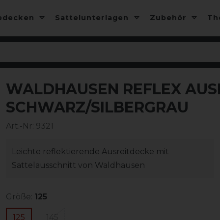
edecken
Sattelunterlagen
Zubehör
T
WALDHAUSEN REFLEX AUSR
-25%
SCHWARZ/SILBERGRAU
Art.-Nr:
9321
Leichte reflektierende Ausreitdecke mit
Sattelausschnitt von Waldhausen
Größe:
125
125
145