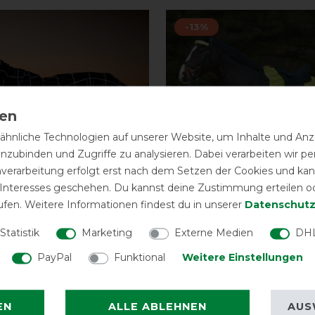
-13%
hnliche Technologien auf unserer Website, um Inhalte und Anze
inzubinden und Zugriffe zu analysieren. Dabei verarbeiten wir 
nverarbeitung erfolgt erst nach dem Setzen der Cookies und kann
 Interesses geschehen. Du kannst deine Zustimmung erteilen o
ufen. Weitere Informationen findest du in unserer
Daten­schutz
Statistik
Marketing
Externe Medien
DHL
 Rhino Plus Reflectech
Waldhausen Reflex Ni
PayPal
Funktional
Weitere Einstellungen
50g
mit Leuchtstreifen - n
vorher 291,90 €
17,35 € *
vor
EN
ALLE ABLEHNEN
AUS