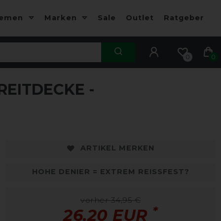
hemen
Marken
Sale
Outlet
Ratgeber
0
0
EITDECKE -
-25%
-
ARTIKEL MERKEN
HOHE DENIER = EXTREM REISSFEST?
vorher 34,95 €
*
26,20 EUR