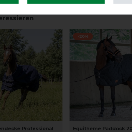
ARTIKEL MERKEN
ARTIKEL MER
eressieren
-20%
ndecke Professional
Equithème Paddock 2