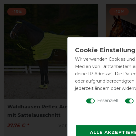
-13%
-10%
Wir verwenden Cookies und ä
Medien von Drittanbietern e
deine IP-Adresse). Die Date
oder aufgrund berechtigten
jederzeit ändern oder widerr
Essenziell
Waldhausen Reflex Ausreitdecke
Horseware
mit Sattelausschnitt
Turnout 2
27,75 € *
vorher 31,95 €
262,75 € *
ALLE AKZEPTIER