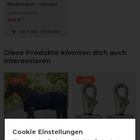
Deckengurt - schwarz
vorher 12,90 €
11,25 € *
ARTIKEL MERKEN
Diese Produkte könnten dich auch
interessieren
-25%
-13%