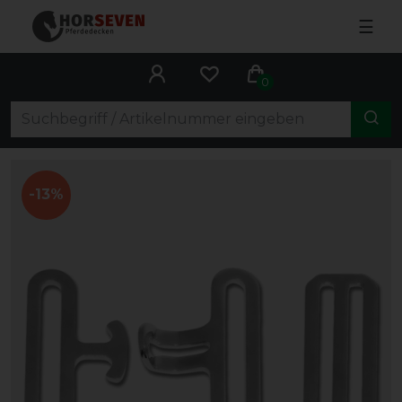
☰
0
-13%