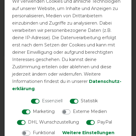
Wir verwenden Cookies und ähnliche Technologien
Waldhausen
Waldhausen
auf unserer Website, um Inhalte und Anzeigen zu
Fleecedecke Economic
Karabinerhaken für
personalisieren, Medien von Drittanbietern
mit Kreuzgurt - navy
Frontverschnallung
einzubinden und Zugriffe zu analysieren. Dabei
Decken, 2 Stk.
vorher 37,95 €
verarbeiten wir personenbezogene Daten (z.B.
28,45 € *
vorher 5,95 €
deine IP-Adresse). Die Datenverarbeitung erfolgt
5,15 € *
erst nach dem Setzen der Cookies und kann mit
ARTIKEL MERKEN
ARTIKEL MERKEN
deiner Einwilligung oder aufgrund berechtigten
Interesses geschehen. Du kannst deine
Zustimmung erteilen oder ablehnen und diese
-10%
jederzeit ändern oder widerrufen. Weitere
Informationen findest du in unserer
Daten­schutz­
erklärung
.
Essenziell
Statistik
Marketing
Externe Medien
DHL Wunschzustellung
PayPal
Weatherbeeta Deluxe
Funktional
Weitere Einstellungen
Schulterschutz - navy