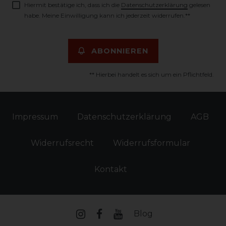
Hiermit bestätige ich, dass ich die
Daten­schutz­erklärung
gelesen
habe. Meine Einwilligung kann ich jederzeit widerrufen.**
ABONNIEREN
** Hierbei handelt es sich um ein Pflichtfeld.
Impressum
Daten­schutz­erklärung
AGB
Widerrufs­recht
Widerrufs­formular
Kontakt
Blog